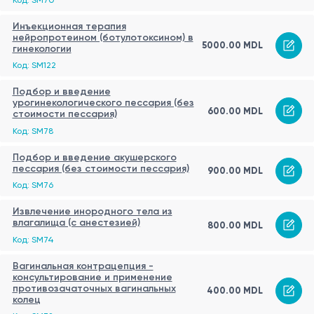
Инъекционная терапия
нейропротеином (ботулотоксином) в
5000.00 MDL
гинекологии
Код: SM122
Подбор и введение
урогинекологического пессария (без
600.00 MDL
стоимости пессария)
Код: SM78
Подбор и введение акушерского
пессария (без стоимости пессария)
900.00 MDL
Код: SM76
Извлечение инородного тела из
влагалища (с анестезией)
800.00 MDL
Код: SM74
Вагинальная контрацепция -
консультирование и применение
противозачаточных вагинальных
400.00 MDL
колец