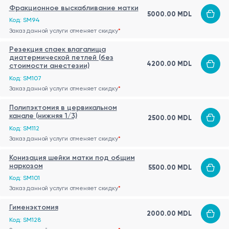
Фракционное выскабливание матки
5000.00 MDL
Код: SM94
Заказ данной услуги отменяет скидку
*
Резекция спаек влагалища
диатермической петлей (без
4200.00 MDL
стоимости анестезии)
Код: SM107
Заказ данной услуги отменяет скидку
*
Полипэктомия в цервикальном
канале (нижняя 1/3)
2500.00 MDL
Код: SM112
Заказ данной услуги отменяет скидку
*
Конизация шейки матки под общим
наркозом
5500.00 MDL
Код: SM101
Заказ данной услуги отменяет скидку
*
Гименэктомия
2000.00 MDL
Код: SM128