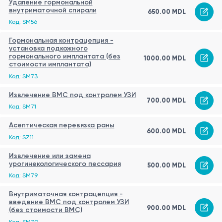
Удаление гормональной
внутриматочной спирали
650.00 MDL
Код: SM56
Гормональная контрацепция -
установка подкожного
гормонального имплантата (без
1000.00 MDL
стоимости имплантата)
Код: SM73
Извлечение ВМС под контролем УЗИ
700.00 MDL
Код: SM71
Асептическая перевязка раны
600.00 MDL
Код: SZ11
Извлечение или замена
урогинекологического пессария
500.00 MDL
Код: SM79
Внутриматочная контрацепция -
введение ВМС под контролем УЗИ
900.00 MDL
(без стоимости ВМС)
Код: SM70