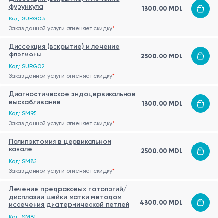
фурункула
1800.00 MDL
Код: SURG03
Заказ данной услуги отменяет скидку
*
Диссекция (вскрытие) и лечение
флегмоны
2500.00 MDL
Код: SURG02
Заказ данной услуги отменяет скидку
*
Диагностическое эндоцервикальное
выскабливание
1800.00 MDL
Код: SM95
Заказ данной услуги отменяет скидку
*
Полипэктомия в цервикальном
канале
2500.00 MDL
Код: SM82
Заказ данной услуги отменяет скидку
*
Лечение предраковых патологий/
дисплазии шейки матки методом
4800.00 MDL
иссечения диатермической петлей
Код: SM81