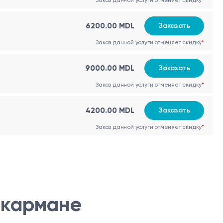
Заказ данной услуги отменяет скидку
*
6200.00 MDL
Заказать
Заказ данной услуги отменяет скидку
*
9000.00 MDL
Заказать
Заказ данной услуги отменяет скидку
*
4200.00 MDL
Заказать
Заказ данной услуги отменяет скидку
*
под ультразвуковым контролем определяется безопасная
ндра ткани, которые направляются на гистологическое
гематурия).
 кармане
морфологической диагностики, позволяющий