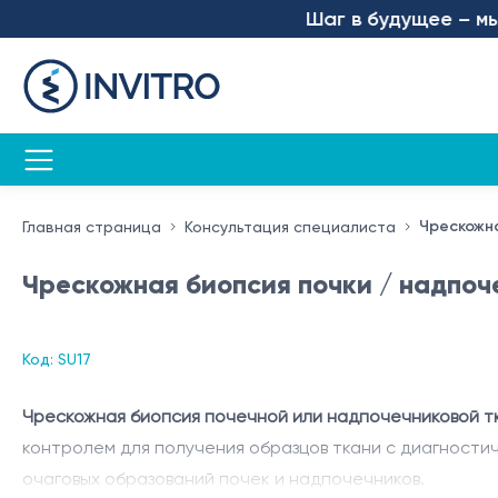
Шаг в будущее – мы за
Чрескожна
Главная страница
Консультация специалиста
Чрескожная биопсия почки / надпоч
Код: SU17
Чрескожная биопсия почечной или надпочечниковой т
контролем для получения образцов ткани с диагности
очаговых образований почек и надпочечников.