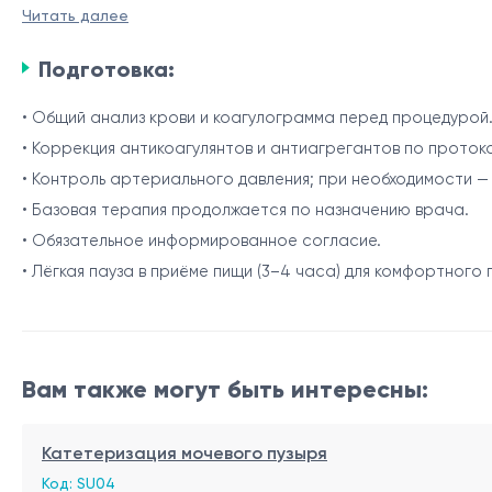
Читать далее
Задействованные анатомические зоны
Подготовка:
• Почечная паренхима (корковый слой) — основная зон
• Мозговой слой почки — оценивается для безопасного
• Общий анализ крови и коагулограмма перед процедурой
• Надпочечник — эндокринная железа над верхним пол
• Коррекция антикоагулянтов и антиагрегантов по протоко
• Забрюшинное пространство — обеспечивает безопас
Роль
• Контроль артериального давления; при необходимости —
• Базовая терапия продолжается по назначению врача.
• Установление этиологии заболеваний почек (гломер
• Обязательное информированное согласие.
• Определение активности и степени поражения почек
• Лёгкая пауза в приёме пищи (3–4 часа) для комфортного
• Диагностика очаговых образований почек и надпочеч
• Выяснение причин стойкой протеинурии или гематур
Показания
• Диагностическая оценка функции трансплантированн
• Хроническая болезнь почек неясной этиологии.
Вам также могут быть интересны:
• Нефротический или нефритический синдром.
• Стойкая протеинурия/гематурия без установленной 
Катетеризация мочевого пузыря
• Подозрение на очаговые образования почек (опухоли
Противопоказания
Код: SU04
• Очаговые образования надпочечников, требующие м