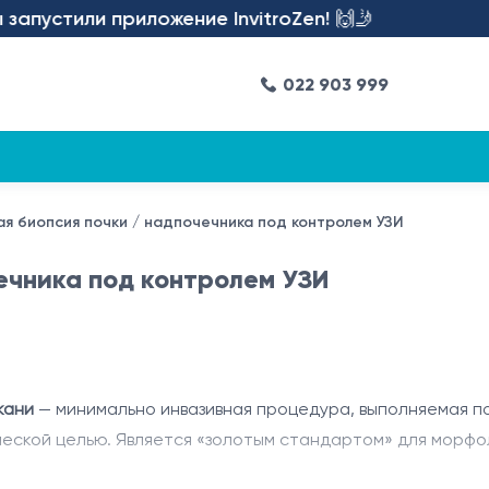
пустили приложение InvitroZen! 🙌🤳
022 903 999
я биопсия почки / надпочечника под контролем УЗИ
ечника под контролем УЗИ
кани
— минимально инвазивная процедура, выполняемая под 
ческой целью. Является «золотым стандартом» для морфо