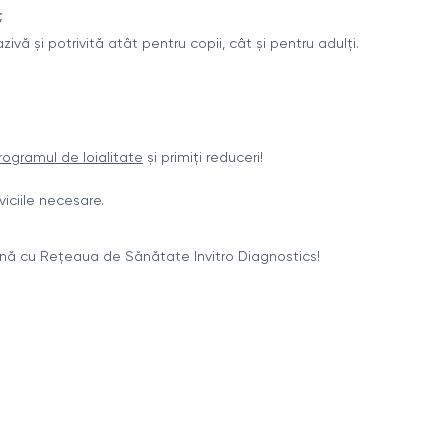
;
ivă și potrivită atât pentru copii, cât și pentru adulți.
rogramul de loialitate
și primiți reduceri!
viciile necesare.
ună cu Rețeaua de Sănătate Invitro Diagnostics!