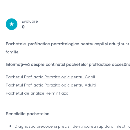
Evaluare
0
Pachetele profilactice parazitologice pentru copii și adulți
sunt 
familie.
Informați-vă despre conținutul pachetelor profilactice accesând 
Pachetul Profilactic Parazitologic pentru Copii
Pachetul Profilactic Parazitologic pentru Adulți
Pachetul de analize Helmintiaza
Beneficiile pachetelor:
Diagnostic precoce și precis: identificarea rapidă a infecții