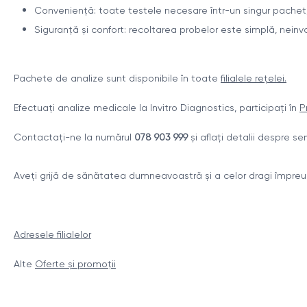
Conveniență: toate testele necesare într-un singur pachet
Siguranță și confort: recoltarea probelor este simplă, neinvaz
Pachete de analize sunt disponibile în toate
filialele rețelei.
Efectuați analize medicale la Invitro Diagnostics, participați în
P
Contactați-ne la numărul
078 903 999
și aflați detalii despre ser
Aveți grijă de sănătatea dumneavoastră și a celor dragi împre
Adresele filialelor
Alte
Oferte și promoții