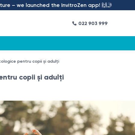
 we launched the InvitroZen app! 🙌🤳
022 903 999
ologice pentru copii și adulți
ntru copii și adulți