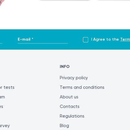
E-mail *
I Agree to the
Term
INFO
Privacy policy
r tests
Terms and conditions
ram
About us
es
Contacts
Regulations
urvey
Blog