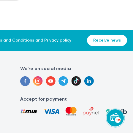
s and Conditions
and
Privacy policy
Receive news
We're on social media
Accept for payment
-15%