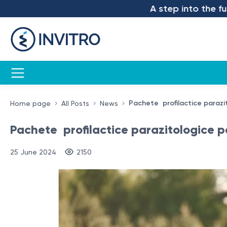
A step into the future –
Pachete profilactice parazit
Home page
All Posts
News
Pachete profilactice parazitologice pe
25 June 2024
2150