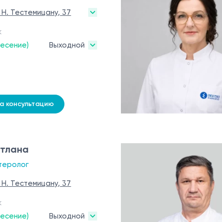
. Н. Тестемицану, 37
к
ресение)
Выходной
на консультацию
етлана
теролог
. Н. Тестемицану, 37
к
ресение)
Выходной