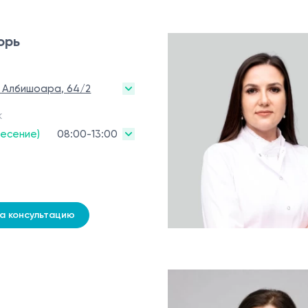
орь
. Албишоара, 64/2
к
ресение)
08:00-13:00
на консультацию
н