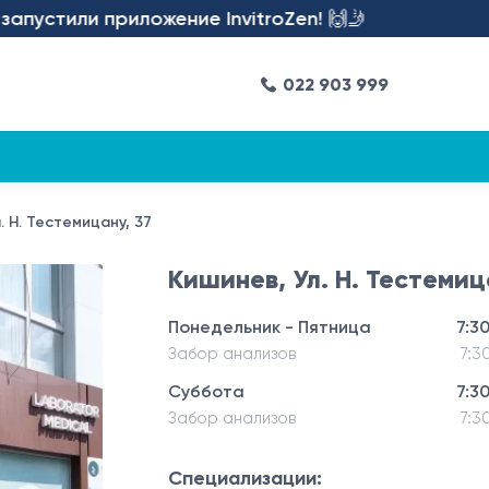
или приложение InvitroZen! 🙌🤳
022 903 999
. Н. Тестемицану, 37
Кишинев, Ул. Н. Тестемиц
Понедельник - Пятница
7:30
Забор анализов
7:3
Суббота
7:30
Забор анализов
7:3
Специализации: