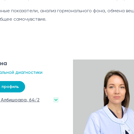
е показатели, анализ гормонального фона, обмена веще
общее самочувствие.
нна
альной диагностики
 профиль
. Албишоара, 64/2