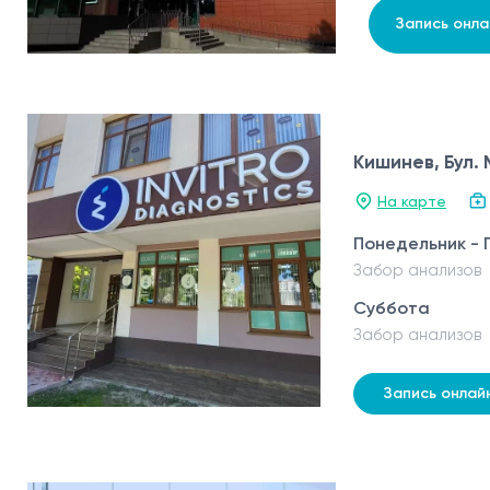
Запись онла
Кишинев, Бул.
На карте
Понедельник - 
Забор анализов
Суббота
Забор анализов
Запись онлай