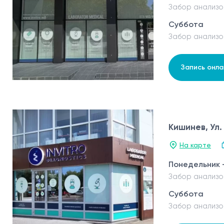
Забор анализо
Суббота
Забор анализо
Запись онла
Кишинев, Ул.
На карте
Понедельник 
Забор анализо
Суббота
Забор анализо