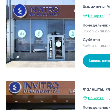
Хынчешты, Ул
На карте
Понедельник 
Забор анализо
Суббота
Забор анализо
Запись онла
Фалешты, Ул
На карте
Понедельник 