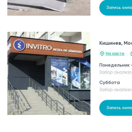
Запись онла
Кишинев, Мос
На карте
Понедельник 
Забор анализо
Суббота
Забор анализо
Запись онла