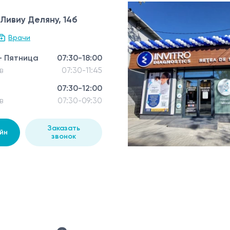
 Ливиу Деляну, 14б
Врачи
- Пятница
07:30-18:00
в
07:30-11:45
07:30-12:00
в
07:30-09:30
Заказать
йн
звонок