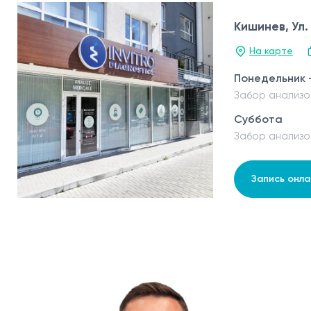
Кишинев, Ул.
На карте
Понедельник 
Забор анализо
Суббота
Забор анализо
Запись онла