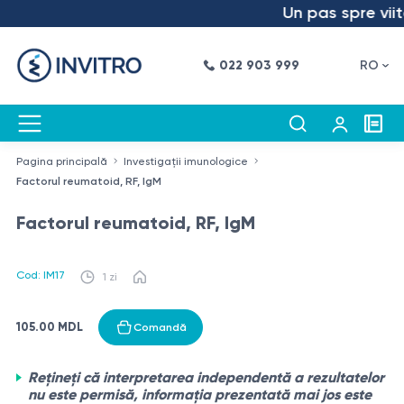
Un pas spre viito
022 903 999
RO
Pagina principală
Investigații imunologice
Factorul reumatoid, RF, IgM
Factorul reumatoid, RF, IgM
Cod: IM17
1 zi
105.00 MDL
Comandă
Rețineți că interpretarea independentă a rezultatelor
nu este permisă, informația prezentată mai jos este