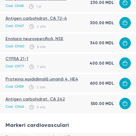
230.00
MDL
Cod:
CH65
1 zi
Antigen carbohidrat, СА 72-4
300.00
MDL
Cod:
CH67
2 zile
Enolaza neurospecifică, NSE
340.00
MDL
Cod:
CH60
5 zile
CYFRA 21-1
400.00
MDL
Cod:
CH77
7 zile
Proteina epididimală umană 4, HE4
600.00
MDL
Cod:
CH59
2 zile
Antigen carbohidrat, СА 242
550.00
MDL
Cod:
CH66
5 zile
Markeri cardiovasculari