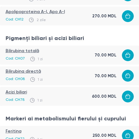
Apolipoproteina А-I, Apo A-I
270.00
MDL
Cod:
CH12
2 zile
Pigmenți biliari și acizi biliari
Bilirubina totală
70.00
MDL
Cod:
CH07
1 zi
Bilirubina directă
70.00
MDL
Cod:
CH08
1 zi
Acizi biliari
600.00
MDL
Cod:
CH78
1 zi
Markeri ai metabolismului fierului și cuprului
Feritina
250.00
MDL
Cod:
CH32