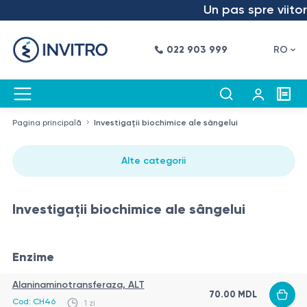
Un pas spre viitor – a
022 903 999
RO
Pagina principală
Investigații biochimice ale sângelui
Alte categorii
Investigații biochimice ale sângelui
Enzime
Alaninaminotransferaza, ALT
70.00
MDL
Cod:
CH46
1 zi