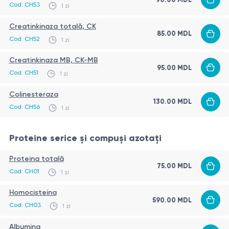
Cod:
CH53
1 zi
Creatinkinaza totală, CK
85.00
MDL
Cod:
CH52
1 zi
Creatinkinaza МВ, CK-MB
95.00
MDL
Cod:
CH51
1 zi
Colinesteraza
130.00
MDL
Cod:
CH56
1 zi
Proteine serice și compuși azotați
Proteina totală
75.00
MDL
Cod:
CH01
1 zi
Homocisteina
590.00
MDL
Cod:
CH03
1 zi
Albumina