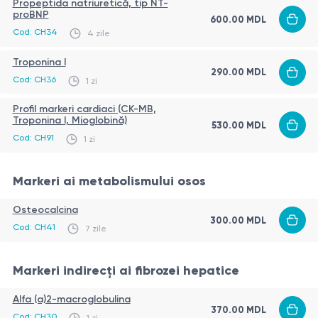
Propeptida natriuretică, tip NT-
proBNP
600.00
MDL
Cod:
CH34
4 zile
Troponina I
290.00
MDL
Cod:
CH36
1 zi
Profil markeri cardiaci (CK-MB,
Troponina I, Mioglobină)
530.00
MDL
Cod:
CH91
1 zi
Markeri ai metabolismului osos
Osteocalcina
300.00
MDL
Cod:
CH41
7 zile
Markeri indirecți ai fibrozei hepatice
Alfa (a)2-macroglobulina
370.00
MDL
Cod:
CH30
1 zi