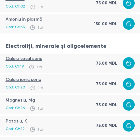
75.00
MDL
Cod:
CH02
1 zi
Amoniu în plasmă
150.00
MDL
Cod:
CH88
1 zi
Electroliți, minerale și oligoelemente
Calciu total seric
75.00
MDL
Cod:
CH19
1 zi
Calciu ionic seric
75.00
MDL
Cod:
CH20
1 zi
Magneziu, Mg
75.00
MDL
Cod:
CH26
1 zi
Potasiu, K
75.00
MDL
Cod:
CH22
1 zi