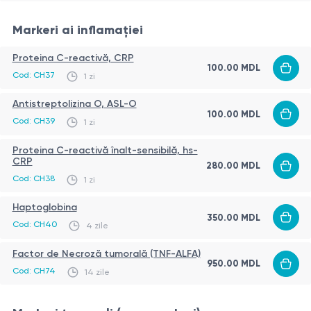
Markeri ai inflamației
Proteina C-reactivă, CRP
100.00
MDL
Cod:
CH37
1 zi
Antistreptolizina О, ASL-O
100.00
MDL
Cod:
CH39
1 zi
Proteina C-reactivă înalt-sensibilă, hs-
CRP
280.00
MDL
Cod:
CH38
1 zi
Haptoglobina
350.00
MDL
Cod:
CH40
4 zile
Factor de Necroză tumorală (TNF-ALFA)
950.00
MDL
Cod:
CH74
14 zile