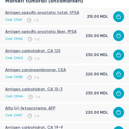
Markeri tumorali (oncomarkeri)
Antigen specific prostatic total, tPSA
215.00
MDL
Cod:
CH61
1 zi
Antigen specific prostatic liber, fPSA
230.00
MDL
Cod:
CH62
1 zi
Antigen carbohidrat, СА 125
230.00
MDL
Cod:
CH63
1 zi
Antigen carcinoembrionar, CEA
220.00
MDL
Cod:
CH58
1 zi
Antigen carbohidrat, СА 15-3
230.00
MDL
Cod:
CH64
1 zi
Alfa (α)-fetoproteina, AFP
220.00
MDL
Cod:
CH57
1 zi
Antigen carbohidrat, СА 19-9