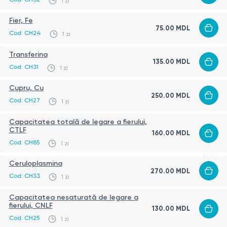
1 zi
Fier, Fe
75.00
MDL
Cod:
CH24
1 zi
Transferina
135.00
MDL
Cod:
CH31
1 zi
Cupru, Cu
250.00
MDL
Cod:
CH27
1 zi
Capacitatea totală de legare a fierului,
CTLF
160.00
MDL
Cod:
CH85
1 zi
Ceruloplasmina
270.00
MDL
Cod:
CH33
1 zi
Capacitatea nesaturată de legare a
fierului, CNLF
130.00
MDL
Cod:
CH25
1 zi