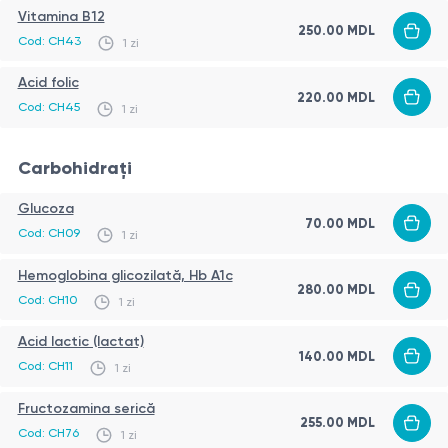
Vitamina B12
250.00
MDL
Cod:
CH43
1 zi
Acid folic
220.00
MDL
Cod:
CH45
1 zi
Carbohidrați
Glucoza
70.00
MDL
Cod:
CH09
1 zi
Hemoglobina glicozilată, Hb A1c
280.00
MDL
Cod:
CH10
1 zi
Acid lactic (lactat)
140.00
MDL
Cod:
CH11
1 zi
Fructozamina serică
255.00
MDL
Cod:
CH76
1 zi