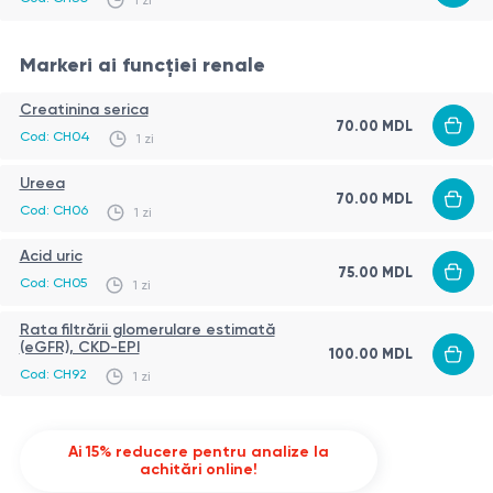
Markeri ai funcției renale
Creatinina serica
70.00
MDL
Cod:
CH04
1 zi
Ureea
70.00
MDL
Cod:
CH06
1 zi
Acid uric
75.00
MDL
Cod:
CH05
1 zi
Rata filtrării glomerulare estimată
(eGFR), CKD-EPI
100.00
MDL
Cod:
CH92
1 zi
Ai 15% reducere pentru analize la
achitări online!