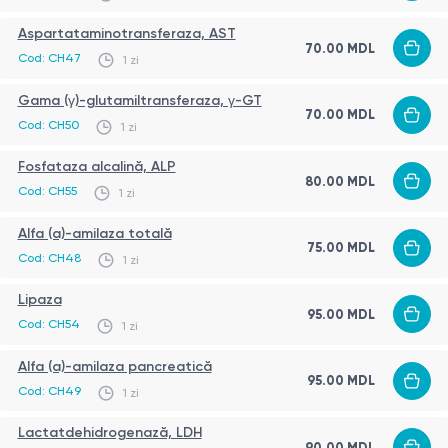
Aspartataminotransferaza, AST
70.00
MDL
Cod:
CH47
1 zi
Gama (γ)-glutamiltransferaza, γ-GT
70.00
MDL
Cod:
CH50
1 zi
Fosfataza alcalină, ALP
80.00
MDL
Cod:
CH55
1 zi
Alfa (a)-amilaza totală
75.00
MDL
Cod:
CH48
1 zi
Lipaza
95.00
MDL
Cod:
CH54
1 zi
Alfa (a)-amilaza pancreatică
95.00
MDL
Cod:
CH49
1 zi
Lactatdehidrogenază, LDH
90.00
MDL