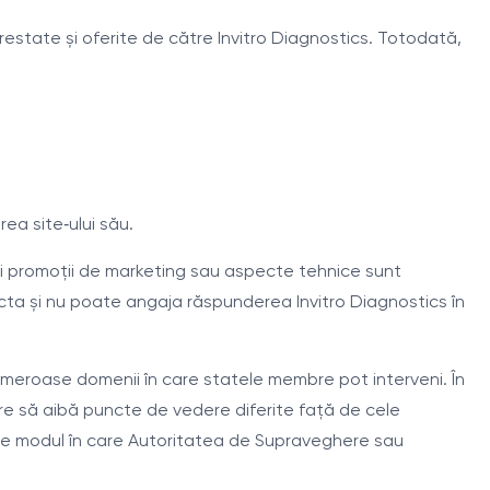
r prestate și oferite de către Invitro Diagnostics. Totodată,
rea site‑ului său.
i și promoții de marketing sau aspecte tehnice sunt
racta și nu poate angaja răspunderea Invitro Diagnostics în
umeroase domenii în care statele membre pot interveni. În
ere să aibă puncte de vedere diferite față de cele
tate modul în care Autoritatea de Supraveghere sau