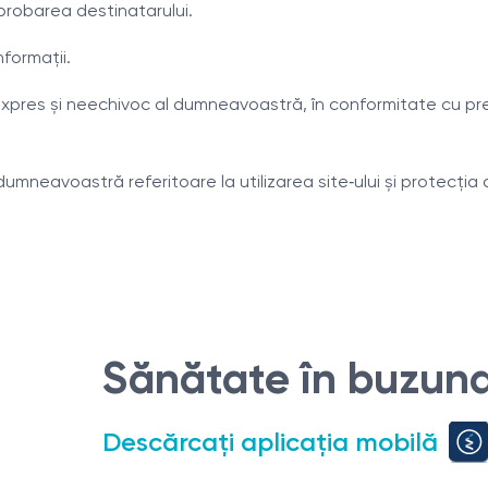
probarea destinatarului.
formații.
expres și neechivoc al dumneavoastră, în conformitate cu preve
dumneavoastră referitoare la utilizarea site‑ului și protecți
Sănătate în buzuna
Descărcați aplicația mobilă