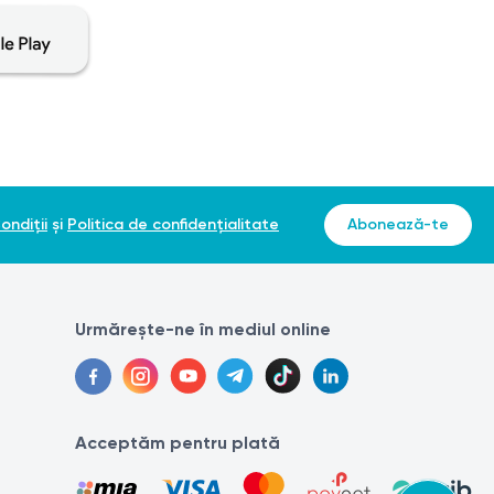
ondiții
și
Politica de confidențialitate
Abonează-te
Urmărește-ne în mediul online
Acceptăm pentru plată