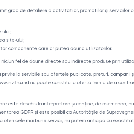
it grad de detaliere a activităților, promoțiilor și serviciilo
:
‑ului;
a site‑ului;
 altor componente care ar putea dăuna utilizatorilor.
niciun fel de daune directe sau indirecte produse prin utiliza
privire la serviciile sau ofertele publicate, prețuri, campani
lui www.invitro.md nu poate constitui o ofertă fermă de a cont
care este deschis la interpretare și conține, de asemenea, n
lementarea GDPR și este posibil ca Autoritățile de Supravegh
e a oferi cele mai bune servicii, nu putem anticipa cu exacti