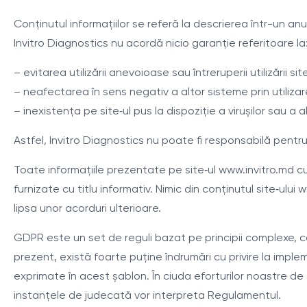
Conținutul informațiilor se referă la descrierea într-un anum
Invitro Diagnostics nu acordă nicio garanție referitoare la
– evitarea utilizării anevoioase sau întreruperii utilizării site
– neafectarea în sens negativ a altor sisteme prin utilizare
– inexistența pe site‑ul pus la dispoziție a virușilor sau a
Astfel, Invitro Diagnostics nu poate fi responsabilă pentru 
Toate informațiile prezentate pe site‑ul www.invitro.md cu 
furnizate cu titlu informativ. Nimic din conținutul site‑u
lipsa unor acorduri ulterioare.
GDPR este un set de reguli bazat pe principii complexe, 
prezent, există foarte puține îndrumări cu privire la imp
exprimate în acest șablon. În ciuda eforturilor noastre d
instanțele de judecată vor interpreta Regulamentul.