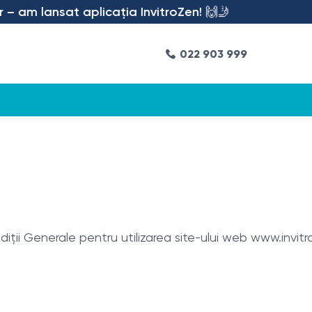
 lansat aplicația InvitroZen! 🙌🤳
022 903 999
iții Generale pentru utilizarea site-ului web www.invit