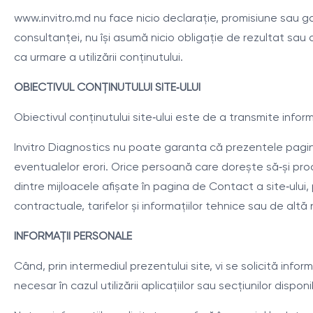
www.invitro.md nu face nicio declarație, promisiune sau gar
consultanței, nu își asumă nicio obligație de rezultat sa
ca urmare a utilizării conținutului.
OBIECTIVUL CONȚINUTULUI SITE‑ULUI
Obiectivul conținutului site‑ului este de a transmite inform
Invitro Diagnostics nu poate garanta că prezentele pagini
eventualelor erori. Orice persoană care dorește să‑și pro
dintre mijloacele afișate în pagina de Contact a site‑ului, 
contractuale, tarifelor și informațiilor tehnice sau de altă
INFORMAȚII PERSONALE
Când, prin intermediul prezentului site, vi se solicită in
necesar în cazul utilizării aplicațiilor sau secțiunilor disponi