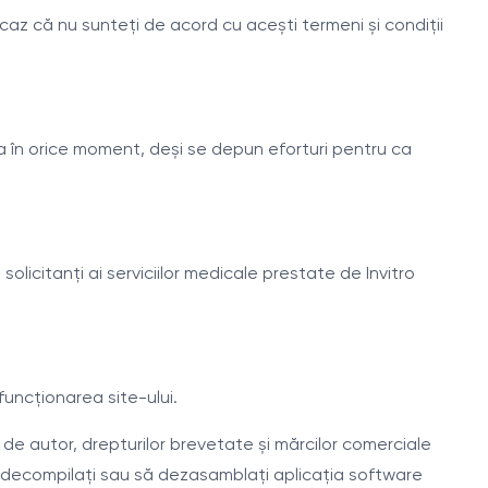
 caz că nu sunteți de acord cu acești termeni și condiții
a în orice moment, deși se depun eforturi pentru ca
solicitanți ai serviciilor medicale prestate de Invitro
funcționarea site-ului.
r de autor, drepturilor brevetate și mărcilor comerciale
, să decompilați sau să dezasamblați aplicația software