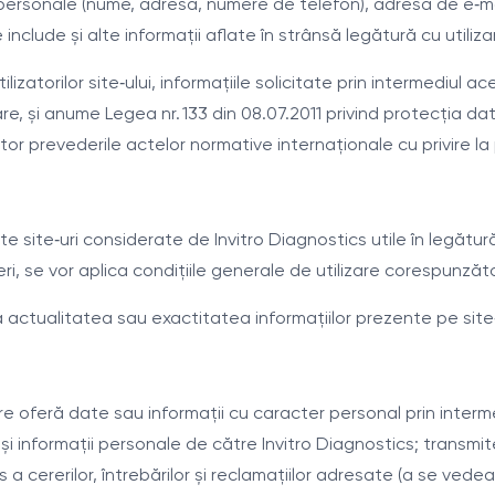
e personale (nume, adresă, numere de telefon), adresa de e‑ma
 include și alte informații aflate în strânsă legătură cu utilizar
izatorilor site‑ului, informațiile solicitate prin intermediul ace
re, și anume Legea nr. 133 din 08.07.2011 privind protecția dat
or prevederile actelor normative internaționale cu privire la
te site‑uri considerate de Invitro Diagnostics utile în legătură
teri, se vor aplica condițiile generale de utilizare corespunzăto
ctualitatea sau exactitatea informațiilor prezente pe site‑ur
re oferă date sau informații cu caracter personal prin interme
 informații personale de către Invitro Diagnostics; transmi
a cererilor, întrebărilor și reclamațiilor adresate (a se vedea