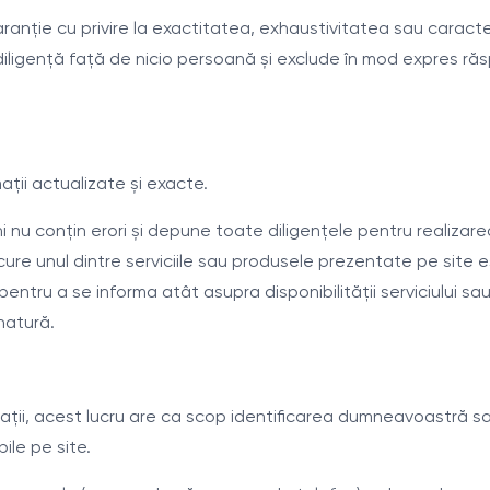
anție cu privire la exactitatea, exhaustivitatea sau caracteru
u diligență față de nicio persoană și exclude în mod expres r
ații actualizate și exacte.
 nu conțin erori și depune toate diligențele pentru realizare
cure unul dintre serviciile sau produsele prezentate pe site 
pentru a se informa atât asupra disponibilității serviciului sau
 natură.
formații, acest lucru are ca scop identificarea dumneavoastră 
bile pe site.