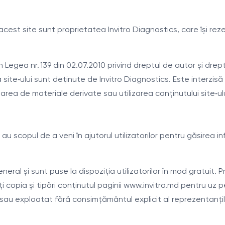
acest site sunt proprietatea Invitro Diagnostics, care își rez
n Legea nr. 139 din 02.07.2010 privind dreptul de autor și drep
a site‑ului sunt deținute de Invitro Diagnostics. Este interzisă
area de materiale derivate sau utilizarea conținutului site‑ulu
 au scopul de a veni în ajutorul utilizatorilor pentru găsirea in
ral și sunt puse la dispoziția utilizatorilor în mod gratuit. Pr
opia și tipări conținutul paginii www.invitro.md pentru uz pers
sau exploatat fără consimțământul explicit al reprezentanților