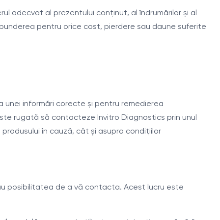
l adecvat al prezentului conținut, al îndrumărilor și al
ăspunderea pentru orice cost, pierdere sau daune suferite
a unei informări corecte și pentru remedierea
este rugată să contacteze Invitro Diagnostics prin unul
 produsului în cauză, cât și asupra condițiilor
sau posibilitatea de a vă contacta. Acest lucru este