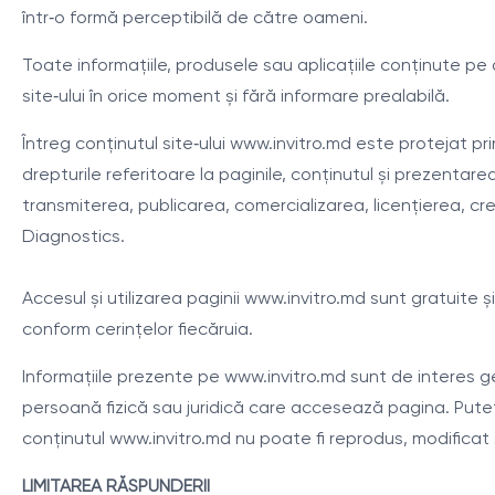
într‑o formă perceptibilă de către oameni.
Toate informațiile, produsele sau aplicațiile conținute pe 
site‑ului în orice moment și fără informare prealabilă.
Întreg conținutul site‑ului www.invitro.md este protejat pri
drepturile referitoare la paginile, conținutul și prezentare
transmiterea, publicarea, comercializarea, licențierea, cre
Diagnostics.
Accesul și utilizarea paginii www.invitro.md sunt gratuite și
conform cerințelor fiecăruia.
Informațiile prezente pe www.invitro.md sunt de interes gene
persoană fizică sau juridică care accesează pagina. Puteți c
conținutul www.invitro.md nu poate fi reprodus, modificat 
LIMITAREA RĂSPUNDERII