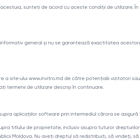
acestuia, sunteți de acord cu aceste condiții de utilizare. În
r informativ general și nu se garantează exactitatea acestor
 a site‑ului www.invitro.md de către potențialii vizitatori sau 
 termenii de utilizare descriși în continuare.
supra aplicațiilor software prin intermediul cărora se asigură 
pra titlului de proprietate, inclusiv asupra tuturor drepturilo
ublicii Moldova. Nu aveți dreptul să redistribuiți, să vindeți