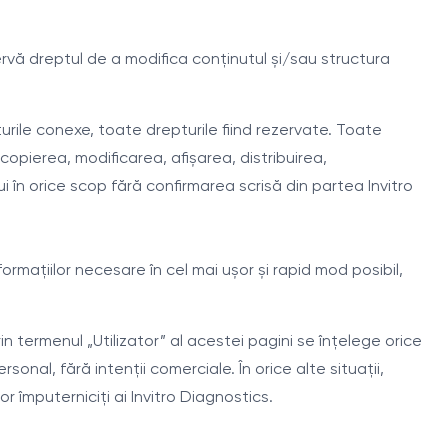
ervă dreptul de a modifica conținutul și/sau structura
turile conexe, toate drepturile fiind rezervate. Toate
 copierea, modificarea, afișarea, distribuirea,
i în orice scop fără confirmarea scrisă din partea Invitro
formațiilor necesare în cel mai ușor și rapid mod posibil,
in termenul „Utilizator” al acestei pagini se înțelege orice
onal, fără intenții comerciale. În orice alte situații,
 împuterniciți ai Invitro Diagnostics.