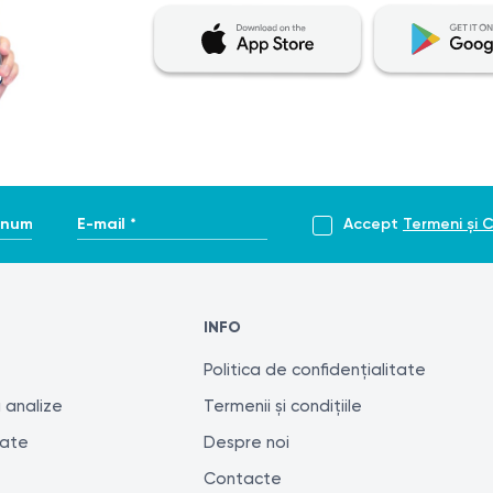
enume *
E-mail *
Accept
Termeni și C
INFO
Politica de confidențialitate
 analize
Termenii și condițiile
tate
Despre noi
Contacte