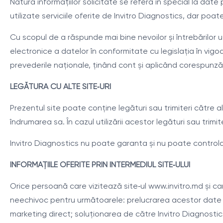
Natura informațiilor solicitate se referă în special la dat
utilizate serviciile oferite de Invitro Diagnostics, dar poate
Cu scopul de a răspunde mai bine nevoilor și întrebărilor util
electronice a datelor în conformitate cu legislația în vigoa
prevederile naționale, ținând cont și aplicând corespunzăt
LEGĂTURA CU ALTE SITE‑URI
Prezentul site poate conține legături sau trimiteri către al
îndrumarea sa. În cazul utilizării acestor legături sau trimi
Invitro Diagnostics nu poate garanta și nu poate controla a
INFORMAȚIILE OFERITE PRIN INTERMEDIUL SITE‑ULUI
Orice persoană care vizitează site‑ul www.invitro.md și ca
neechivoc pentru următoarele: prelucrarea acestor date și
marketing direct; soluționarea de către Invitro Diagnostics 