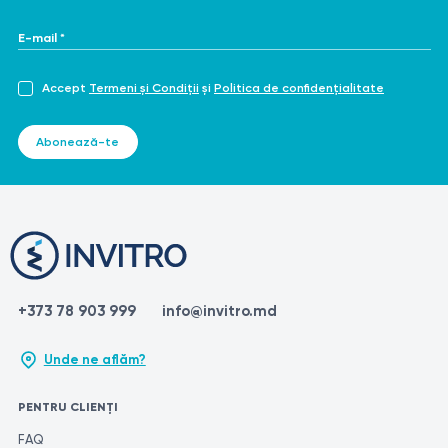
E-mail *
Accept
Termeni și Condiții
și
Politica de confidențialitate
Abonează-te
+373 78 903 999
info@invitro.md
Unde ne aflăm?
PENTRU CLIENȚI
FAQ