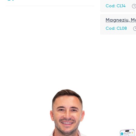
Cod:
CL14
Magneziu, Mg
Cod:
CL08