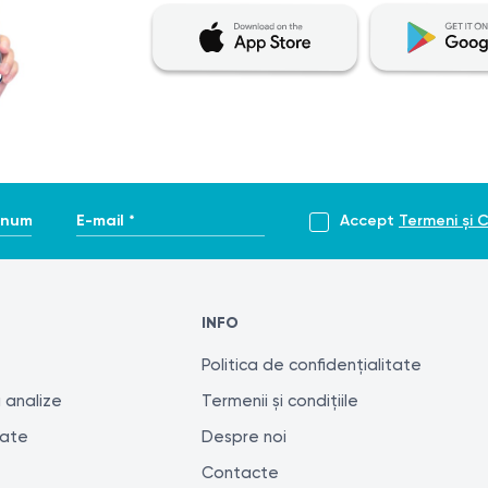
enume *
E-mail *
Accept
Termeni și C
INFO
Politica de confidențialitate
 analize
Termenii și condițiile
tate
Despre noi
Contacte