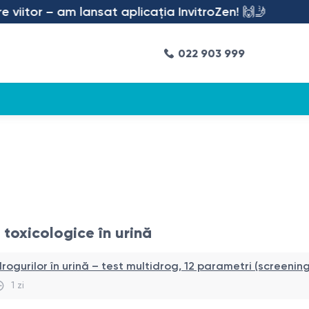
tor – am lansat aplicația InvitroZen! 🙌🤳
022 903 999
i toxicologice în urină
ogurilor în urină – test multidrog, 12 parametri (screening
1 zi