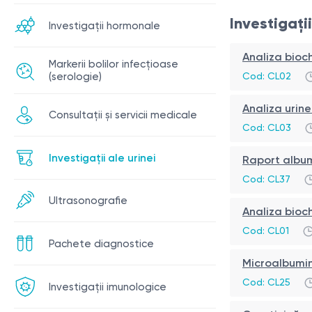
Investigați
Investigații hormonale
Analiza bioch
Markerii bolilor infecțioase
Cod:
CL02
(serologie)
Analiza urin
Consultații și servicii medicale
Cod:
CL03
Investigații ale urinei
Raport album
Cod:
CL37
Ultrasonografie
Analiza bioch
Cod:
CL01
Pachete diagnostice
Microalbumin
Cod:
CL25
Investigații imunologice