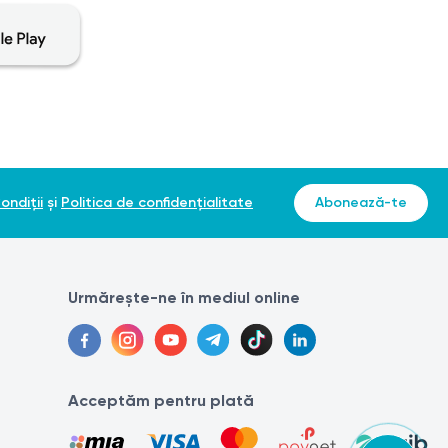
ondiții
și
Politica de confidențialitate
Abonează-te
Urmărește-ne în mediul online
Acceptăm pentru plată