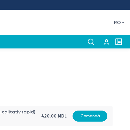
RO
 calitativ rapid)
420.00
MDL
Comandă