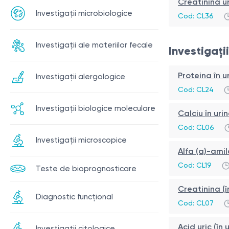
Creatinină u
Investigații microbiologice
Cod:
CL36
Investigații ale materiilor fecale
Investigați
Proteina în u
Investigații alergologice
Cod:
CL24
Investigații biologice moleculare
Calciu în uri
Cod:
CL06
Investigații microscopice
Alfa (a)-amil
Cod:
CL19
Teste de bioprognosticare
Creatinina (î
Diagnostic funcțional
Cod:
CL07
Acid uric (în
Investigații citologice