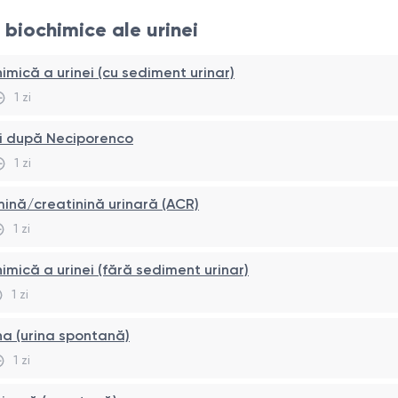
i biochimice ale urinei
imică a urinei (cu sediment urinar)
1 zi
ei după Neciporenco
1 zi
ină/creatinină urinară (ACR)
1 zi
imică a urinei (fără sediment urinar)
1 zi
a (urina spontană)
1 zi