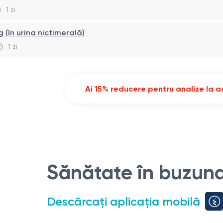
1 zi
 (în urina nictimerală)
1 zi
Ai 15% reducere pentru analize la ac
Sănătate în buzuna
Descărcați aplicația mobilă