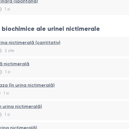
rinară (spontană)
1 zi
i biochimice ale urinei nictimerale
rina nictimerală (cantitativ)
2 zile
nă nictimerală
1 zi
aza (în urina nictimerală)
1 zi
n urina nictimerală)
1 zi
 urina nictimerală)