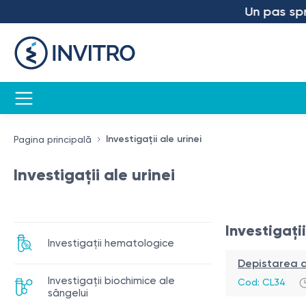
Un pas spre vii
Investigații ale urinei
Pagina principală
Investigații ale urinei
Investigați
Investigații hematologice
Depistarea dr
Investigații biochimice ale
Cod:
CL34
sângelui