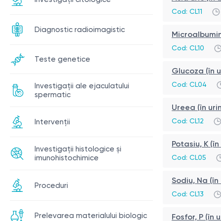
Cod:
CL11
Diagnostic radioimagistic
Microalbumin
Cod:
CL10
Teste genetice
Glucoza (în u
Cod:
CL04
Investigații ale ejaculatului
spermatic
Ureea (în uri
Cod:
CL12
Intervenții
Potasiu, K (î
Investigații histologice și
Cod:
CL05
imunohistochimice
Sodiu, Na (în
Proceduri
Cod:
CL13
Prelevarea materialului biologic
Fosfor, P (în 