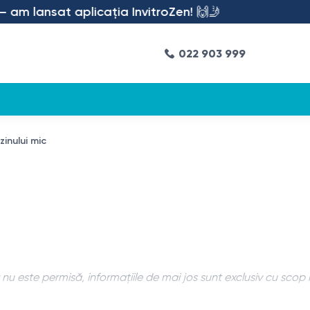
am lansat aplicația InvitroZen! 🙌🤳
022 903 999
inului mic
u este permisă, informațiile de mai jos sunt exclusiv cu scop 
agnostic care utilizează tomografia computerizată (CT) pentr