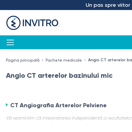
Un pas spre viitor – 
Angio CT arterelor baz
Pagina principală
Pachete medicale
Angio CT arterelor bazinului mic
CT Angiografia Arterelor Pelviene
Vă reamintim că interpretarea independentă a rezultatelor n
CT angiografia arterelor pelviene este o procedură de di