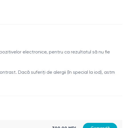
 urinară și rectul.
 se realizează o serie de scanări CT pentru a crea imagini
nevrismele, ocluziile sau anomaliile congenitale ale
zitivelor electronice, pentru ca rezultatul să nu fie
rile endovasculare sau operațiile pe organele pelviene.
elviene.
ast. Dacă suferiți de alergii (în special la iod), astm