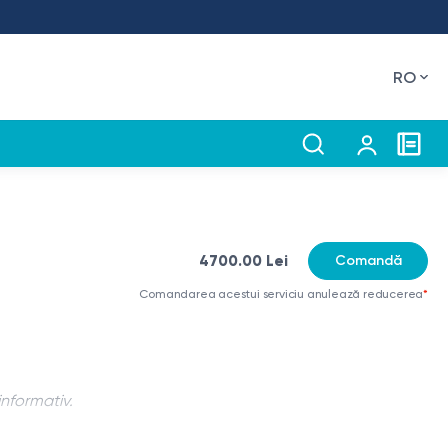
RO
4700.00 Lei
Comandă
Comandarea acestui serviciu anulează reducerea
*
informativ.
u a vizualiza arterele care furnizează sânge organelor