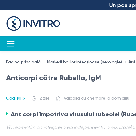
Un pas spre vi
Ant
Pagina principală
Markerii bolilor infecțioase (serologie)
Anticorpi către Rubella, IgM
Cod: MI19
2 zile
Valabilă cu chemare la domiciliu
Anticorpi împotriva virusului rubeolei (Rube
Vă reamintim că interpretarea independentă a rezultatelor 