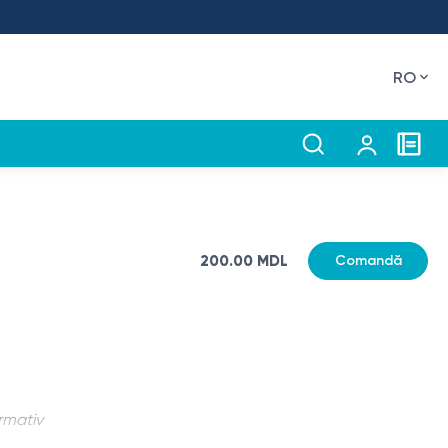
RO
200.00 MDL
Comandă
rmativ