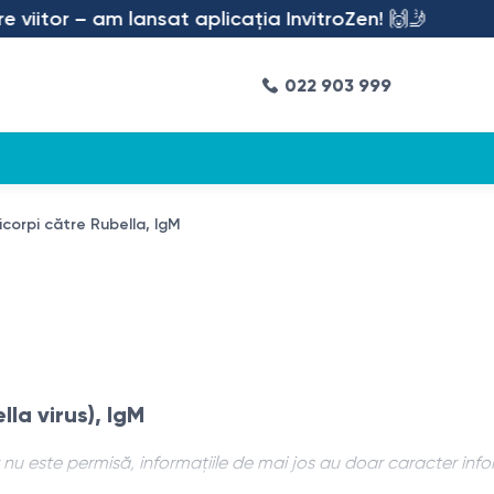
itor – am lansat aplicația InvitroZen! 🙌🤳
022 903 999
icorpi către Rubella, IgM
lla virus), IgM
nu este permisă, informațiile de mai jos au doar caracter info