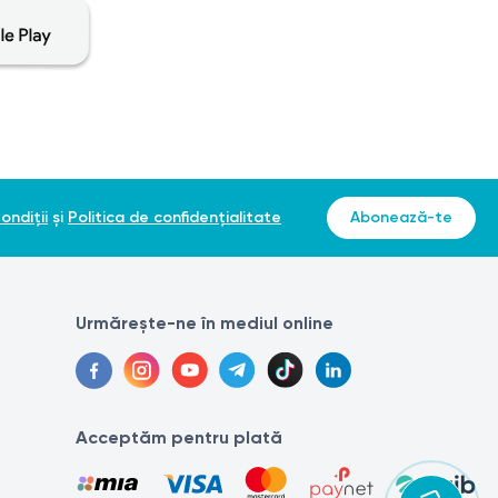
luența nivelul anticorpilor.
ena antecubitală. Procedura este rapidă și nedureroasă,
ondiții
și
Politica de confidențialitate
Abonează-te
Urmărește-ne în mediul online
Acceptăm pentru plată
tament. Dacă aveți dureri sau agravarea unei boli, este
ect și poate prescrie tratamentul adecvat. Pentru a obține