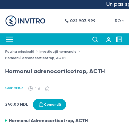
Un pas spre
022 903 999
RO
Pagina principală
Investigații hormonale
Hormonul adrenocorticotrop, ACTH
Hormonul adrenocorticotrop, ACTH
Cod: HM06
1 zi
240.00 MDL
Comandă
Hormonul Adrenocorticotrop, ACTH