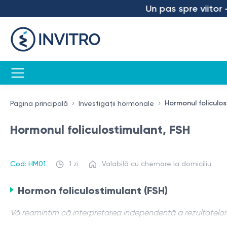
Un pas spre viitor – a
Hormonul foliculo
Pagina principală
Investigații hormonale
Hormonul foliculostimulant, FSH
Cod: HM01
1 zi
Valabilă cu chemare la domiciliu
Hormon foliculostimulant (FSH)
Vă reamintim că interpretarea independentă a rezultatelor e