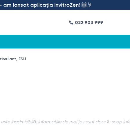
m lansat aplicația InvitroZen! 🙌🤳
022 903 999
stimulant, FSH
ste inadmisibilă, informațiile de mai jos sunt doar în scop inf