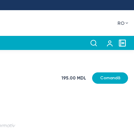
RO
195.00 MDL
Comandă
ormativ