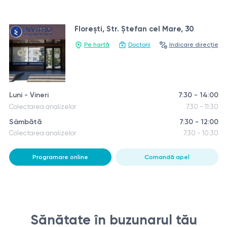
Florești, Str. Ştefan cel Mare, 30
Pe hartă
Doctorii
Indicare direcție
Luni - Vineri
7:30 - 14:00
Colectarea analizelor
7:30 - 11:30
Sâmbătă
7:30 - 12:00
Colectarea analizelor
7:30 - 10:30
Programare online
Comandă apel
Sănătate în buzunarul tău