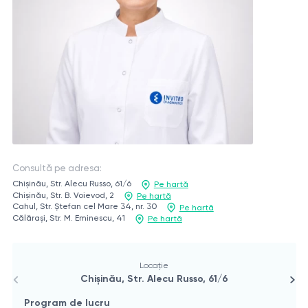
Consultă pe adresa:
Chișinău, Str. Alecu Russo, 61/6
Pe hartă
Chișinău, Str. B. Voievod, 2
Pe hartă
Cahul, Str. Ștefan cel Mare 34, nr. 30
Pe hartă
Călărași, Str. M. Eminescu, 41
Pe hartă
Locație
Chișinău, Str. Alecu Russo, 61/6
Program de lucru
P