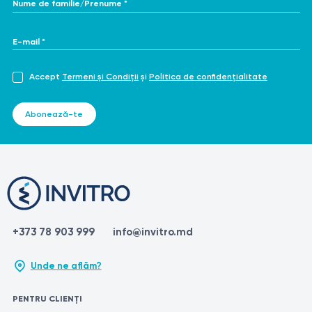
Nume de familie/Prenume *
E-mail *
Accept
Termeni și Condiții
și
Politica de confidențialitate
Abonează-te
+373 78 903 999
info@invitro.md
Unde ne aflăm?
PENTRU CLIENȚI