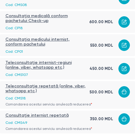
Cod: CMS08
Consultația medicală conform
pachetului Check-up
600.00 MDL
Cod: CP18
Consultația medicului internist,
conform pachetului
550.00 MDL
Cod: CP01
Teleconsultație internist-regiuni
(online, viber, whatsapp etc.)
450.00 MDL
Cod: CMS107
Teleconsultație repetată (online, viber,
whatsapp etc.)
500.00 MDL
Cod: CMS18
Comandarea acestui serviciu anulează reducerea
*
Consultație internist repetată
350.00 MDL
Cod: CMS49
Comandarea acestui serviciu anulează reducerea
*