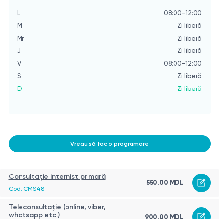
L
08:00-12:00
L
M
Zi liberă
M
Mr
Zi liberă
Mr
J
Zi liberă
J
V
08:00-12:00
V
S
Zi liberă
S
D
Zi liberă
D
Vreau să fac o programare
Consultație internist primară
550.00 MDL
Cod: CMS48
Teleconsultație (online, viber,
whatsapp etc.)
900.00 MDL