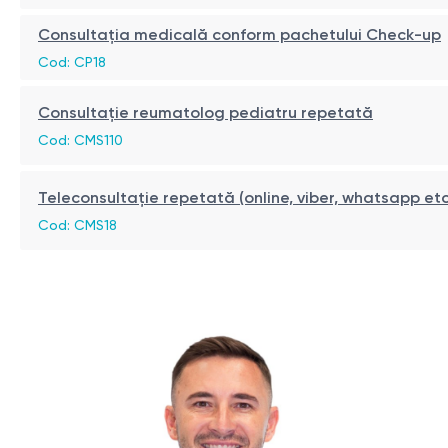
Consultația medicală conform pachetului Check-up
Cod: CP18
Consultație reumatolog pediatru repetată
Cod: CMS110
Teleconsultație repetată (online, viber, whatsapp etc
Cod: CMS18