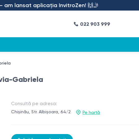
m lansat aplicația InvitroZen! 🙌🤳
022 903 999
riela
via-Gabriela
Consultă pe adresa:
Chișinău, Str. Albișoara, 64/2
Pe hartă