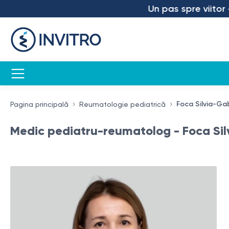
Un pas spre viitor – a
Foca Silvia-Gab
Pagina principală
Reumatologie pediatrică
Medic pediatru-reumatolog - Foca Sil