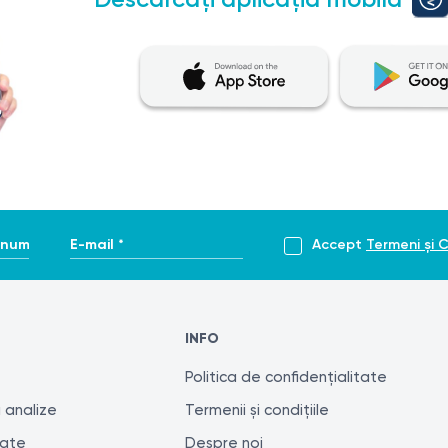
enume *
E-mail *
Accept
Termeni și C
INFO
Politica de confidențialitate
 analize
Termenii și condițiile
tate
Despre noi