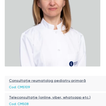
Consultație reumatolog pediatru primară
Cod: CMS109
Teleconsultație (online, viber, whatsapp etc.)
Cod: CMS08