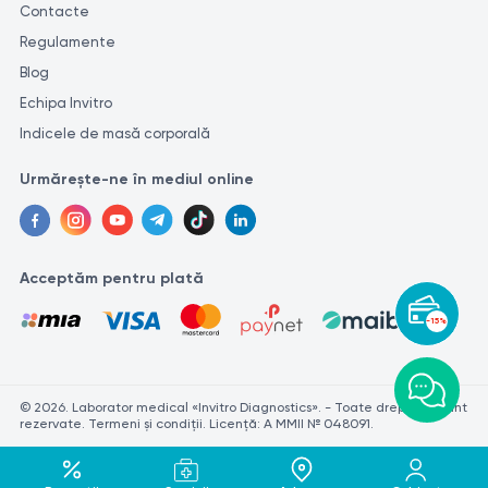
Contacte
Regulamente
Blog
Echipa Invitro
Indicele de masă corporală
Urmărește-ne în mediul online
Acceptăm pentru plată
-15%
© 2026. Laborator medical «Invitro Diagnostics». - Toate drepturile sunt
rezervate. Termeni și condiții. Licență: A MMII № 048091.