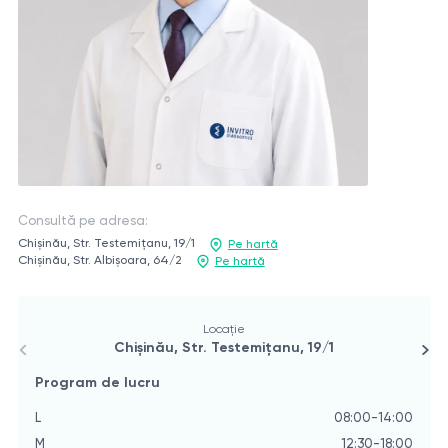
Consultă pe adresa:
Chișinău, Str. Testemițanu, 19/1
Pe hartă
Chișinău, Str. Albișoara, 64/2
Pe hartă
Locație
Chișinău, Str. Testemițanu, 19/1
Program de lucru
P
L
08:00-14:00
L
M
12:30-18:00
M