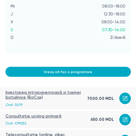
Mr
08:00-18:00
Mr
J
12:30-18:00
J
V
08:00-14:00
V
S
07:30-14:00
S
D
Zi liberă
D
Vreau să fac o programare
Injectarea intracavernoasă a toxinei
botulinice (BoCox)
7000.00 MDL
Cod: SU19
Consultație urolog primară
650.00 MDL
Cod: CMS52
Teleconsultație (online, viber,