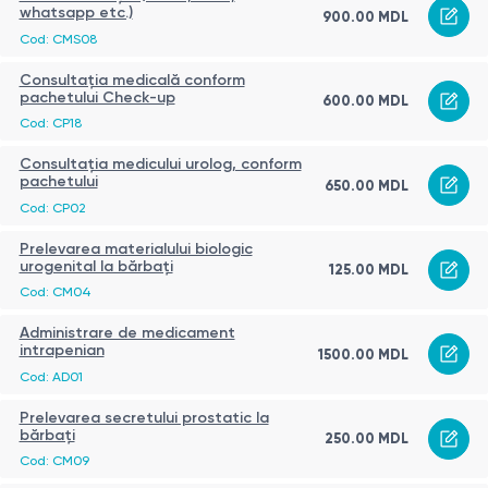
whatsapp etc.)
900.00 MDL
Cod: CMS08
Consultația medicală conform
pachetului Check-up
600.00 MDL
Cod: CP18
Consultația medicului urolog, conform
pachetului
650.00 MDL
Cod: CP02
Prelevarea materialului biologic
urogenital la bărbaţi
125.00 MDL
Cod: CM04
Administrare de medicament
intrapenian
1500.00 MDL
Cod: AD01
Prelevarea secretului prostatic la
bărbați
250.00 MDL
Cod: CM09