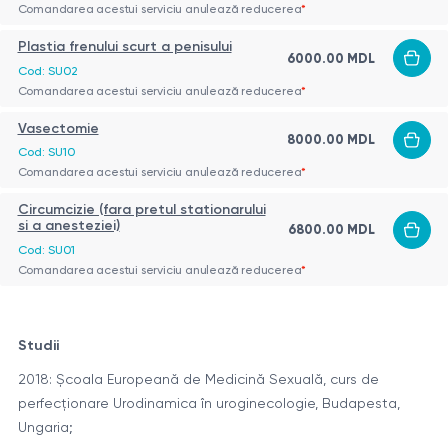
Comandarea acestui serviciu anulează reducerea
*
Plastia frenului scurt a penisului
6000.00 MDL
Cod: SU02
Comandarea acestui serviciu anulează reducerea
*
Vasectomie
8000.00 MDL
Cod: SU10
Comandarea acestui serviciu anulează reducerea
*
Circumcizie (fara pretul stationarului
si a anesteziei)
6800.00 MDL
Cod: SU01
Comandarea acestui serviciu anulează reducerea
*
Studii
2018: Școala Europeană de Medicină Sexuală, curs de
perfecționare Urodinamica în uroginecologie, Budapesta,
Ungaria;