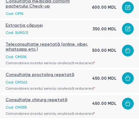
Consultația medicală conform
pachetului Check-up
600.00 MDL
Cod: CP18
Extracția căpușei
350.00 MDL
Cod: SURG31
Teleconsultație repetată (online, viber,
whatsapp etc.)
500.00 MDL
Cod: CMS18
Comandarea acestui serviciu anulează reducerea
*
Consultație proctolog repetată
450.00 MDL
Cod: CMS63
Comandarea acestui serviciu anulează reducerea
*
Consultație chirurg repetată
450.00 MDL
Cod: CMS55
Comandarea acestui serviciu anulează reducerea
*