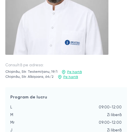
Consultă pe adresa:
Chișinău, Str. Testemițanu, 19/1
Pe hartă
Chișinău, Str. Albișoara, 64/2
Pe hartă
Program de lucru
L
09:00-12:00
M
Zi liberă
Mr
09:00-12:00
J
Zi liberă