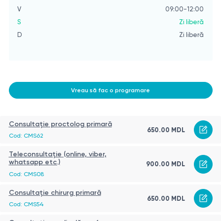
V
09:00-12:00
S
Zi liberă
D
Zi liberă
Vreau să fac o programare
Consultație proctolog primară
650.00 MDL
Cod: CMS62
Teleconsultație (online, viber,
whatsapp etc.)
900.00 MDL
Cod: CMS08
Consultație chirurg primară
650.00 MDL
Cod: CMS54