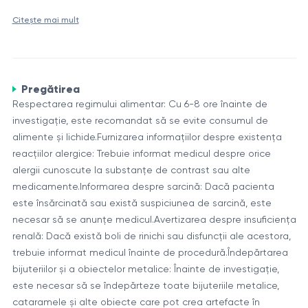
CT angiografia cavității abdominale
este o investigație
Citește mai mult
diagnostică care utilizează tomografia computerizată
(CT) și un agent de contrast pentru vizualizarea vaselor
de sânge din cavitatea abdominală. Aceasta permite
Procedura și utilizarea CT angiografiei
medicilor să evalueze starea vaselor de sânge, să
Pregătirea
În timpul procedurii de CT angiografie, pacientului i se
identifice anevrisme, ocluzii, stenoze și alte patologii.
Respectarea regimului alimentar: Cu 6-8 ore înainte de
administrează agentul de contrast printr-un cateter
investigație, este recomandat să se evite consumul de
intravenos. Substanța de contrast ajută la
alimente și lichide.Furnizarea informațiilor despre existența
evidențierea mai clară a vaselor de sânge pe imaginile
reacțiilor alergice: Trebuie informat medicul despre orice
CT angiografia cavității abdominale poate fi utilizată
alergii cunoscute la substanțe de contrast sau alte
CT. Apoi se efectuează o serie de scanări CT care
pentru diagnosticarea diferitelor afecțiuni, cum ar fi:
medicamente.Informarea despre sarcină: Dacă pacienta
creează imagini tridimensionale precise ale vaselor din
este însărcinată sau există suspiciunea de sarcină, este
Aneurisme ale aortei abdominale
cavitatea abdominală.
necesar să se anunțe medicul.Avertizarea despre insuficiența
Stenoze și ocluzii ale vaselor de sânge
renală: Dacă există boli de rinichi sau disfuncții ale acestora,
Anomalii congenitale ale vaselor de sânge
trebuie informat medicul înainte de procedură.Îndepărtarea
Evaluarea alimentării cu sânge a organelor din
bijuteriilor și a obiectelor metalice: Înainte de investigație,
Structura vaselor de sânge
cavitatea abdominală
este necesar să se îndepărteze toate bijuteriile metalice,
Vasele de sânge din cavitatea abdominală au o
cataramele și alte obiecte care pot crea artefacte în
Planificarea intervențiilor chirurgicale