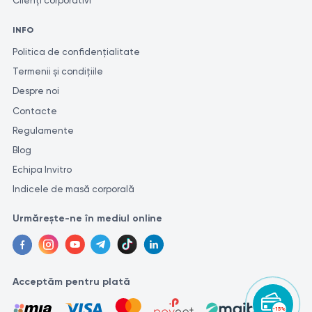
Clienți corporativi
protocol
recomandă să le efectuați în același laborator. Acest lucru se
datorează faptului că diferite laboratoare pot utiliza metode și
INFO
unități de măsură diferite pentru efectuarea cercetărilor similare.
Politica de confidențialitate
Termenii și condițiile
Despre noi
Contacte
Regulamente
Blog
Echipa Invitro
Indicele de masă corporală
Urmărește-ne în mediul online
Acceptăm pentru plată
-15%