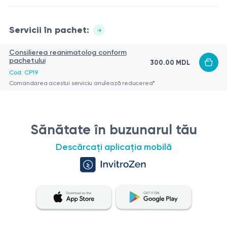
identificarea diferitelor afecțiuni patologice, cum ar fi
tumorile, chisturile, pietrele în canalele biliare și alte anomalii
structurale ale ficatului și pancreasului. De asemenea,
Servicii în pachet:
Rolul tomografiei computerizate hepatice și pancreatice
această metodă ajută la evaluarea alimentării cu sânge a
cu contrast în două faze
organelor și la detectarea tulburărilor de flux sanguin.
Consilierea reanimatolog conform
Tomografia computerizată hepatică și pancreatică cu
pachetului
300.00 MDL
contrast în două faze joacă un rol important în
Cod: CP19
diagnosticarea diferitelor afecțiuni ale acestor organe.
Comandarea acestui serviciu anulează reducerea
*
Această investigație permite vizualizarea structurilor
Indicații pentru tomografia computerizată hepatică și
anatomice și identificarea modificărilor patologice, cum ar fi
pancreatică cu contrast în două faze
tumorile, chisturile, abcesele și alte anomalii. Substanța de
Tomografia computerizată hepatică și pancreatică cu
Sănătate în buzunarul tău
contrast îmbunătățește vizualizarea vaselor de sânge și
contrast în două faze se prescrie în următoarele situații:
ajută la evaluarea alimentării cu sânge a organelor.
Descărcați aplicația mobilă
Suspiciunea de tumori hepatice sau pancreatice
Evaluarea leziunilor căilor biliare
Diagnosticarea și monitorizarea bolilor hepatice cronice,
cum ar fi ciroza
```
Identificarea anomaliilor de dezvoltare ale ficatului sau
Pregătirea pentru procedură
pancreasului
Pentru o tomografie computerizată cu contrast a ficatului și
Evaluarea leziunilor traumatice ale ficatului sau