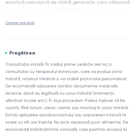
estetică neinvazivă de ultimă generație, care utilizează
tehnologia patentată INDIBA® la frecvența unipolară
de 448 kHz. Aparatul INDIBA® Elite NS, fabricat la cele
Mecanism de acțiune
Citește mai mult
mai înalte standarde în Barcelona, Spania și aprobat
Terapia funcționează în trei moduri (rece, termic și
de FDA și CE, acționează profund asupra țesuturilor,
hipertermic) și livrează energia RF adânc în piele și
stimulând procesele de regenerare, reducând
structuri subcutanate, activând:
inflamația și ameliorând durerea, atât în estetică, cât
Pregătirea
și în fizioterapie și medicină sportivă.
Microcirculația și oxigenarea celulară
Consultația inițială: În cadrul primei ședințe are loc o
Sinteza de colagen și elastină
consultație cu terapeutul estetician, care va evalua zona
Drenajul limfatic și detoxifierea tisulară
tratată, istoricul medical și va stabili protocolul personalizat.
Se recomandă aducerea oricăror documente medicale
Reducerea inflamației și edemelor
Componente și detalii
recente, dacă au legătură cu zona tratată (intervenții,
Regenerarea accelerată a țesuturilor post-
afecțiuni locale etc.). În ziua procedurii: Pielea trebuie să fie
Dispozitiv INDIBA® Elite NS – sistem RF monopolar
traumatice sau chirurgicale.
curată, fără loțiuni, uleiuri, creme sau machiaj în zona tratată.
medical, frecvență 448 kHz
Evitați aplicarea autobronzantului sau expunerea intensă la
Capete de tratament dedicate pentru față, corp,
soare cu 48 ore înainte. Nu este necesară post alimentar. Se
scalp, zone intime
Rolul terapiei INDIBA®
recomandă îmbrăcăminte comodă, care permite accesul la
Trei moduri de lucru: rece (biostimulare), termic