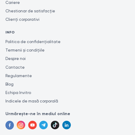
https://fda.report/Company/Indiba-Usa-Inc
Cariere
Chestionar de satisfacție
Clienți corporativi
INFO
Politica de confidențialitate
Termenii și condițiile
Despre noi
Contacte
Regulamente
Blog
Echipa Invitro
Indicele de masă corporală
Urmărește-ne în mediul online