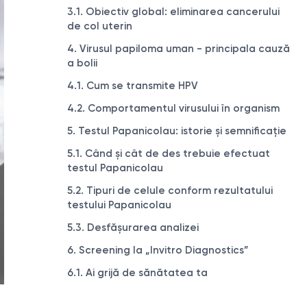
3.1. Obiectiv global: eliminarea cancerului
de col uterin
4. Virusul papiloma uman - principala cauză
a bolii
4.1. Cum se transmite HPV
4.2. Comportamentul virusului în organism
5. Testul Papanicolau: istorie și semnificație
5.1. Când și cât de des trebuie efectuat
testul Papanicolau
5.2. Tipuri de celule conform rezultatului
testului Papanicolau
5.3. Desfășurarea analizei
6. Screening la „Invitro Diagnostics”
6.1. Ai grijă de sănătatea ta