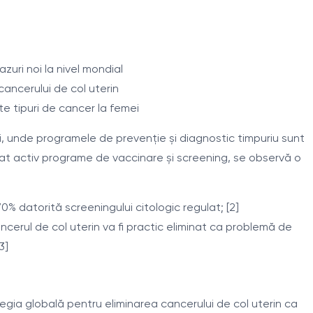
zuri noi la nivel mondial
ancerului de col uterin
te tipuri de cancer la femei
dii, unde programele de prevenție și diagnostic timpuriu sunt
ntat activ programe de vaccinare și screening, se observă o
0% datorită screeningului citologic regulat; [2]
cerul de col uterin va fi practic eliminat ca problemă de
3]
egia globală pentru eliminarea cancerului de col uterin ca