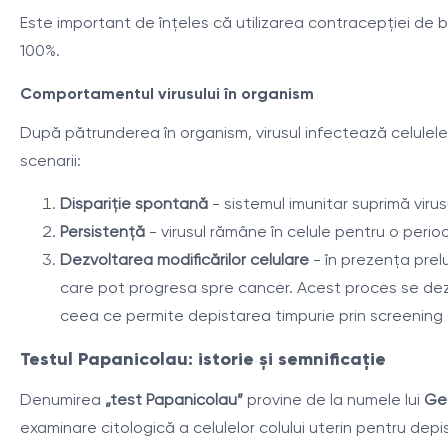
Este important de înțeles că utilizarea contracepției de b
100%.
Comportamentul virusului în organism
După pătrunderea în organism, virusul infectează celulele e
scenarii:
Dispariție spontană
- sistemul imunitar suprimă virusu
Persistență
- virusul rămâne în celule pentru o peri
Dezvoltarea modificărilor celulare
- în prezența prel
care pot progresa spre cancer. Acest proces se dezvo
ceea ce permite depistarea timpurie prin screening
Testul Papanicolau: istorie și semnificație
Denumirea
„test Papanicolau”
provine de la numele lui
Ge
examinare citologică a celulelor colului uterin pentru de