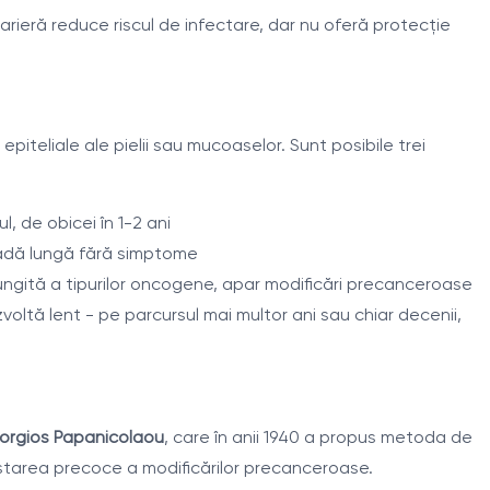
arieră reduce riscul de infectare, dar nu oferă protecție
piteliale ale pielii sau mucoaselor. Sunt posibile trei
l, de obicei în 1-2 ani
oadă lungă fără simptome
ungită a tipurilor oncogene, apar modificări precanceroase
ltă lent - pe parcursul mai multor ani sau chiar decenii,
orgios Papanicolaou
, care în anii 1940 a propus metoda de
pistarea precoce a modificărilor precanceroase.