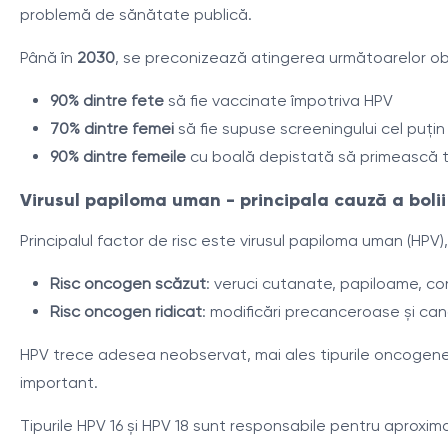
problemă de sănătate publică.
Până în
2030
, se preconizează atingerea următoarelor ob
90% dintre fete
să fie vaccinate împotriva HPV
70% dintre femei
să fie supuse screeningului cel puțin 
90% dintre femeile
cu boală depistată să primească 
Virusul papiloma uman - principala cauză a bolii
Principalul factor de risc este virusul papiloma uman (HPV)
Risc oncogen scăzut
: veruci cutanate, papiloame, con
Risc oncogen ridicat
: modificări precanceroase și cance
HPV trece adesea neobservat, mai ales tipurile oncogene
important.
Tipurile HPV 16 și HPV 18 sunt responsabile pentru aproxima