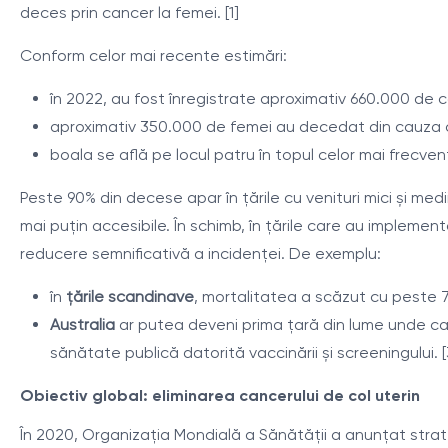
deces prin cancer la femei. [1]
Conform celor mai recente estimări:
în 2022, au fost înregistrate aproximativ 660.000 de ca
aproximativ 350.000 de femei au decedat din cauza c
boala se află pe locul patru în topul celor mai frecven
Peste 90% din decese apar în țările cu venituri mici și me
mai puțin accesibile. În schimb, în țările care au impleme
reducere semnificativă a incidenței. De exemplu:
în
țările scandinave
, mortalitatea a scăzut cu peste 7
Australia
ar putea deveni prima țară din lume unde can
sănătate publică datorită vaccinării și screeningului. [
Obiectiv global: eliminarea cancerului de col uterin
În 2020, Organizația Mondială a Sănătății a anunțat strat