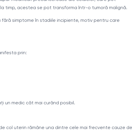
i la timp, acestea se pot transforma într-o tumoră malignă.
 fără simptome în stadiile incipiente, motiv pentru care
nifesta prin:
i un medic cât mai curând posibil.
l de col uterin rămâne una dintre cele mai frecvente cauze d