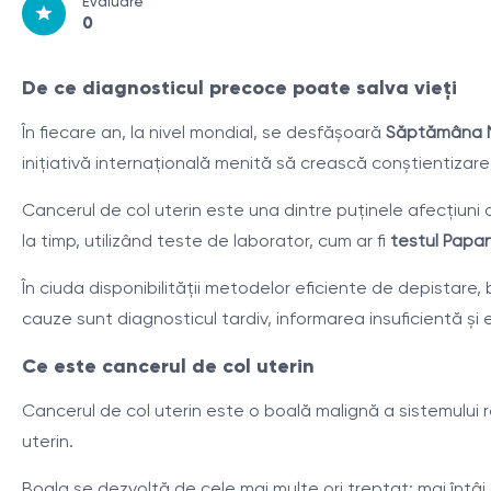
Evaluare
0
De ce diagnosticul precoce poate salva vieți
În fiecare an, la nivel mondial, se desfășoară
Săptămâna Mo
inițiativă internațională menită să crească conștientizare
Cancerul de col uterin este una dintre puținele afecțiuni 
la timp, utilizând teste de laborator, cum ar fi
testul Papan
În ciuda disponibilității metodelor eficiente de depistare,
cauze sunt diagnosticul tardiv, informarea insuficientă și
Ce este cancerul de col uterin
Cancerul de col uterin este o boală malignă a sistemului re
uterin.
Boala se dezvoltă de cele mai multe ori treptat: mai întâi