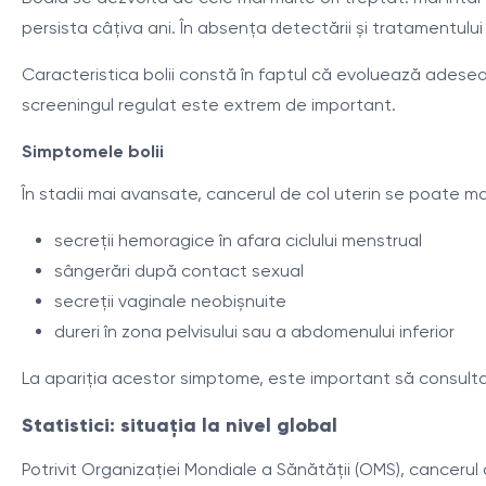
persista câțiva ani. În absența detectării și tratamentulu
Caracteristica bolii constă în faptul că evoluează adesea
screeningul regulat este extrem de important.
Simptomele bolii
În stadii mai avansate, cancerul de col uterin se poate ma
secreții hemoragice în afara ciclului menstrual
sângerări după contact sexual
secreții vaginale neobișnuite
dureri în zona pelvisului sau a abdomenului inferior
La apariția acestor simptome, este important să consultaț
Statistici: situația la nivel global
Potrivit Organizației Mondiale a Sănătății (OMS), canceru