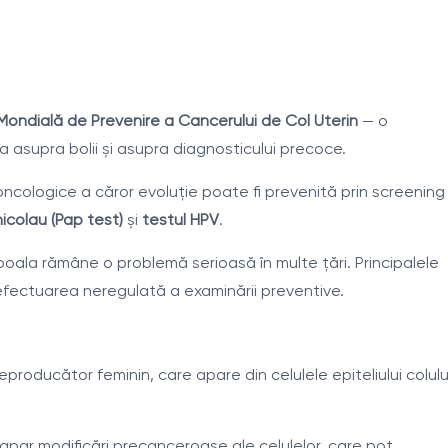
ndială de Prevenire a Cancerului de Col Uterin
— o
a asupra bolii și asupra diagnosticului precoce.
oncologice a căror evoluție poate fi prevenită prin screening
icolau (Pap test)
și
testul HPV
.
 boala rămâne o problemă serioasă în multe țări. Principalele
 efectuarea neregulată a examinării preventive.
producător feminin, care apare din celulele epiteliului colulu
 apar modificări precanceroase ale celulelor, care pot