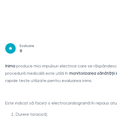
Evaluare
0
Inima
produce mici impulsuri electrice care se răspândesc 
procedură medicală este utilă în
monitorizarea sănătății i
rapide teste utilizate pentru evaluarea inimii.
Este indicat să faceţi o electrocardiogramă în repaus at
Durere toracică;