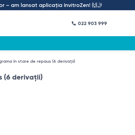
lansat aplicația InvitroZen! 🙌🤳
022 903 999
rama în stare de repaus (6 derivaţii)
(6 derivaţii)