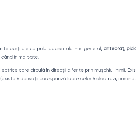
ite părţi ale corpului pacientului – în general,
antebra
ţ
,
pici
 când inima bate.
electrice care circulă în direcţii diferite prin muşchiul inimii.
istă 6 derivaţii corespunzătoare celor 6 electrozi, numindu-se