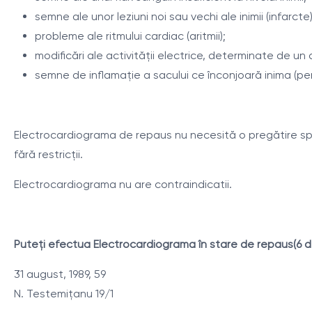
semne ale unor leziuni noi sau vechi ale inimii (infarcte)
probleme ale ritmului cardiac (aritmii);
modificări ale activităţii electrice, determinate de un d
semne de inflamaţie a sacului ce înconjoară inima (per
Electrocardiograma de repaus nu necesită o pregătire speci
fără restricţii.
Electrocardiograma nu are contraindicatii.
Puteţi efectua Electrocardiograma în stare de repaus(6 deriva
31 august, 1989, 59
N. Testemiţanu 19/1