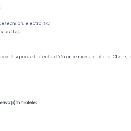
;
ezechilibru electrolitic;
icardite).
ală şi poate fi efectuată în orice moment al zilei. Chair şi 
ţii) în filialele: