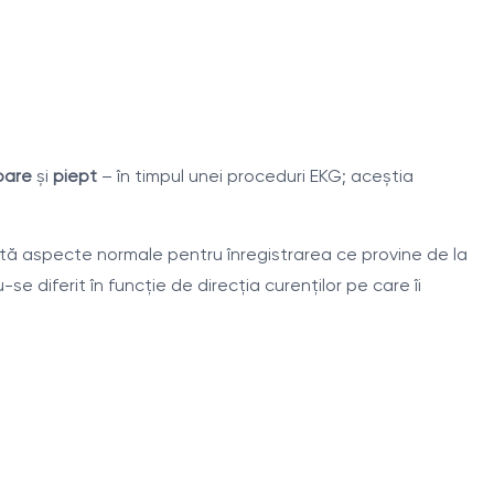
oare
şi
piept
– în timpul unei proceduri EKG; aceştia
 Există aspecte normale pentru înregistrarea ce provine de la
 diferit în funcţie de direcţia curenţilor pe care îi