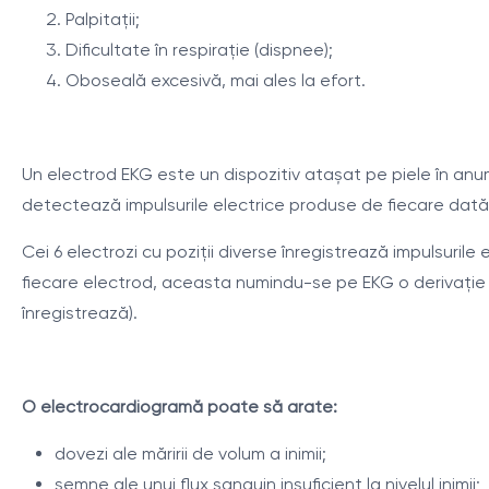
Palpitaţii;
Dificultate în respiraţie (dispnee);
Oboseală excesivă, mai ales la efort.
Un electrod EKG este un dispozitiv atașat pe piele în anum
detectează impulsurile electrice produse de fiecare dată
Cei 6 electrozi cu poziţii diverse înregistrează impulsurile 
fiecare electrod, aceasta numindu-se pe EKG o derivaţie (ex
înregistrează).
O electrocardiogramă poate să arate:
dovezi ale măririi de volum a inimii;
semne ale unui flux sanguin insuficient la nivelul inimii;