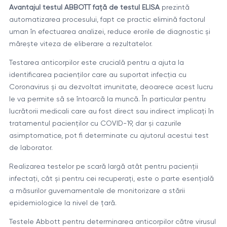
Avantajul testul ABBOTT față de testul ELISA
prezintă
automatizarea procesului, fapt ce practic elimină factorul
uman în efectuarea analizei, reduce erorile de diagnostic și
mărește viteza de eliberare a rezultatelor.
Testarea anticorpilor este crucială pentru a ajuta la
identificarea pacienților care au suportat infecția cu
Coronavirus și au dezvoltat imunitate, deoarece acest lucru
le va permite să se întoarcă la muncă. În particular pentru
lucrătorii medicali care au fost direct sau indirect implicați în
tratamentul pacienților cu COVID-19, dar și cazurile
asimptomatice, pot fi determinate cu ajutorul acestui test
de laborator.
Realizarea testelor pe scară largă atât pentru pacienții
infectați, cât și pentru cei recuperați, este o parte esențială
a măsurilor guvernamentale de monitorizare a stării
epidemiologice la nivel de țară.
Testele Abbott pentru determinarea anticorpilor către virusul