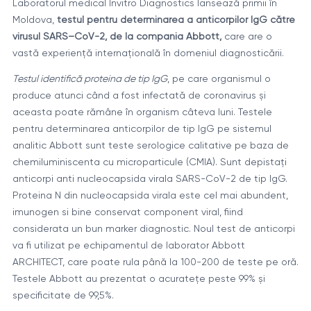
Laboratorul medical Invitro Diagnostics lansează primii în
Moldova,
testul pentru determinarea a anticorpilor IgG către
virusul SARS–CoV-2, de la compania Abbott,
care are o
vastă experiență internațională în domeniul diagnosticării.
Testul identifică proteina de tip IgG
, pe care organismul o
produce atunci când a fost infectată de coronavirus și
aceasta poate rămâne în organism câteva luni. Testele
pentru determinarea anticorpilor de tip IgG pe sistemul
analitic Abbott sunt teste serologice calitative pe baza de
chemiluminiscenta cu microparticule (CMIA). Sunt depistați
anticorpi anti nucleocapsida virala SARS-CoV-2 de tip IgG.
Proteina N din nucleocapsida virala este cel mai abundent,
imunogen si bine conservat component viral, fiind
considerata un bun marker diagnostic. Noul test de anticorpi
va fi utilizat pe echipamentul de laborator Abbott
ARCHITECT, care poate rula până la 100-200 de teste pe oră.
Testele Abbott au prezentat o acuratețe peste 99% și
specificitate de 99,5%.