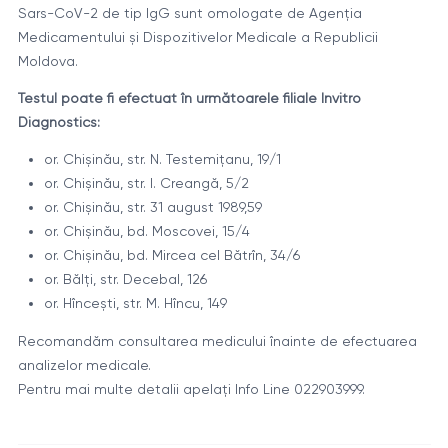
Sars-CoV-2 de tip IgG sunt omologate de Agenția
Medicamentului și Dispozitivelor Medicale a Republicii
Moldova.
Testul poate fi efectuat în următoarele filiale Invitro
Diagnostics:
or. Chișinău, str. N. Testemițanu, 19/1
or. Chișinău, str. I. Creangă, 5/2
or. Chișinău, str. 31 august 1989,59
or. Chișinău, bd. Moscovei, 15/4
or. Chișinău, bd. Mircea cel Bătrîn, 34/6
or. Bălți, str. Decebal, 126
or. Hînceşti, str. M. Hîncu, 149
Recomandăm consultarea medicului înainte de efectuarea
analizelor medicale.
Pentru mai multe detalii apelați Info Line 022903999.