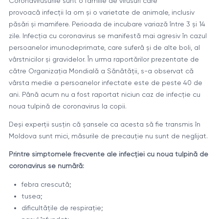
Coronavirusurile sunt o familie de virusuri care
provoacă infecţii la om şi o varietate de animale, inclusiv
păsări şi mamifere. Perioada de incubare variază între 3 și 14
zile. Infecţia cu coronavirus se manifestă mai agresiv în cazul
persoanelor imunodeprimate, care suferă şi de alte boli, al
vârstnicilor şi gravidelor. În urma raportărilor prezentate de
către Organizaţia Mondială a Sănătăţii, s-a observat că
vârsta medie a persoanelor infectate este de peste 40 de
ani. Până acum nu a fost raportat niciun caz de infecţie cu
noua tulpină de coronavirus la copii.
Deși experții susțin că șansele ca acesta să fie transmis în
Moldova sunt mici, măsurile de precauție nu sunt de neglijat.
Printre simptomele frecvente ale infecţiei cu noua tulpină de
coronavirus se numără:
febra crescută;
tusea;
dificultăţile de respiraţie;