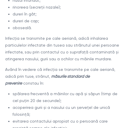
nasul înfundat;
rinoreea (secreţii nazale);
dureri în gât;
dureri de cap;
oboseală.
Infecţia se transmite pe cale aeriană, adică inhalarea
particulelor infectate din tusea sau strănutul unei persoane
infectate, sau prin contactul cu o suprafaţă contaminată şi
atingerea nasului, gurii sau a ochilor cu mâinile murdare.
Având în vedere că infecţia se transmite pe cale aeriană,
adică prin tuse, strănut,
măsurile standard de
prevenire
constau în:
spălarea frecventă a mâinilor cu apă şi săpun (timp de
cel puţin 20 de secunde);
acoperirea gurii şi a nasului cu un şerveţel de unică
folosinţă;
evitarea contactului apropiat cu o persoană care
prezintă semne ale infecţiei;