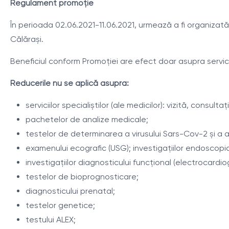
Regulament promoţie
În perioada 02.06.2021-11.06.2021, urmează a fi organizată o
Călărași.
Beneficiul conform Promoției are efect doar asupra serviciil
Reducerile nu se aplică asupra:
serviciilor specialiștilor (ale medicilor): vizită, consultați
pachetelor de analize medicale;
testelor de determinarea a virusului Sars-Cov-2 și a a
examenului ecografic (USG); investigațiilor endoscopi
investigațiilor diagnosticului funcțional (electrocardio
testelor de bioprognosticare;
diagnosticului prenatal;
testelor genetice;
testului ALEX;