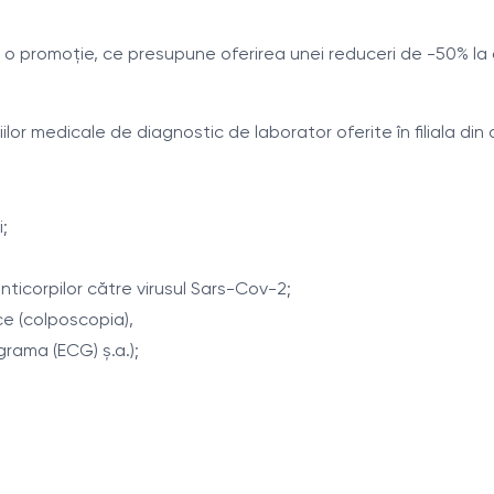
 promoție, ce presupune oferirea unei reduceri de -50% la anali
or medicale de diagnostic de laborator oferite în filiala din o
i;
nticorpilor către virusul Sars-Cov-2;
ce (colposcopia),
grama (ECG) ș.a.);