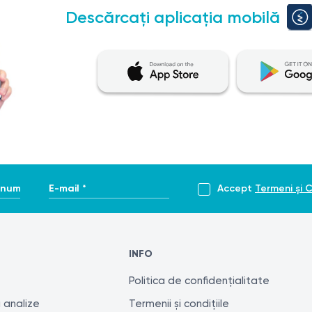
Descărcați aplicația mobilă
enume *
E-mail *
Accept
Termeni și C
INFO
Politica de confidențialitate
 analize
Termenii și condițiile