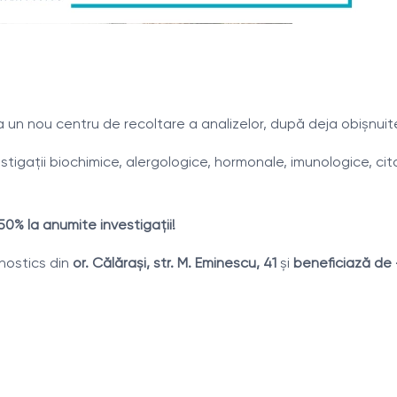
 un nou centru de recoltare a analizelor, după deja obișnuite
stigaţii biochimice, alergologice, hormonale, imunologice, cito
-50% la anumite investigaţii!
agnostics din
or. Călărași, str. M. Eminescu, 41
și
beneficiază de 