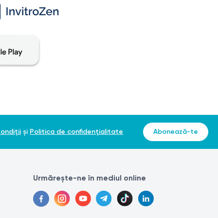
ondiții
și
Politica de confidențialitate
Abonează-te
Urmărește-ne în mediul online