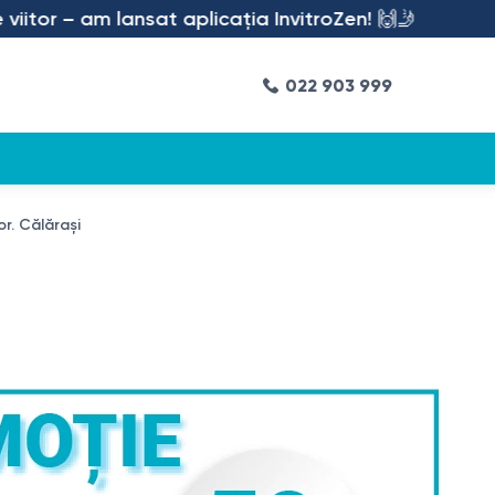
 – am lansat aplicația InvitroZen! 🙌🤳
022 903 999
 or. Călărași