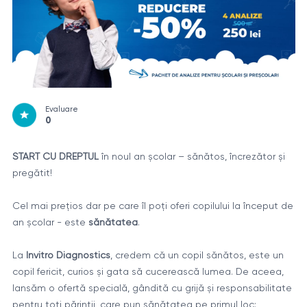
Evaluare
0
START CU DREPTUL
în noul an școlar – sănătos, încrezător și
pregătit!
Cel mai prețios dar pe care îl poți oferi copilului la început de
an școlar - este
sănătatea
.
La
Invitro Diagnostics
, credem că un copil sănătos, este un
copil fericit, curios și gata să cucerească lumea. De aceea,
lansăm o ofertă specială, gândită cu grijă și responsabilitate
pentru toți părinții, care pun sănătatea pe primul loc: