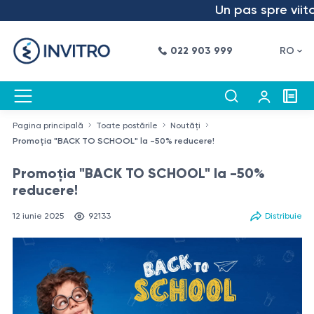
Un pas spre viitor –
022 903 999
RO
Pagina principală
Toate postările
Noutăți
Promoția "BACK TO SCHOOL" la -50% reducere!
Promoția "BACK TO SCHOOL" la -50%
reducere!
12 iunie 2025
92133
Distribuie