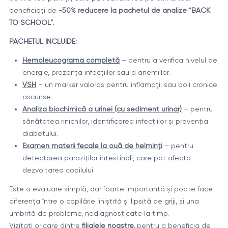
beneficiați de
-50% reducere la pachetul de analize “BACK
TO SCHOOL”.
PACHETUL INCLUIDE:
Hemoleucograma completă
– pentru a verifica nivelul de
energie, prezența infecțiilor sau a anemiilor.
VSH
– un marker valoros pentru inflamații sau boli cronice
ascunse.
Analiza biochimică a urinei (cu sediment urinar)
– pentru
sănătatea rinichilor, identificarea infecțiilor și prevenția
diabetului.
Examen materii fecale la ouă de helminți
– pentru
detectarea paraziților intestinali, care pot afecta
dezvoltarea copilului
Este o evaluare simplă, dar foarte importantă și poate face
diferența între o copilărie liniștită și lipsită de griji, și una
umbrită de probleme, nediagnosticate la timp.
Vizitați oricare dintre
filialele noastre
,
pentru a beneficia de