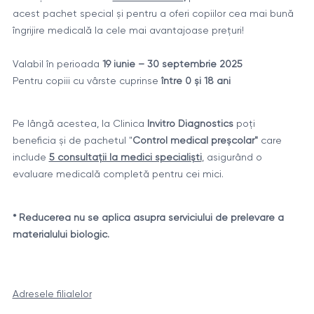
acest pachet special și pentru a oferi copiilor cea mai bună
îngrijire medicală la cele mai avantajoase prețuri!
Valabil în perioada
19 iunie – 30 septembrie 2025
Pentru copiii cu vârste cuprinse
între 0 și 18 ani
Pe lângă acestea, la Clinica
Invitro Diagnostics
poți
beneficia și de pachetul "
Control medical preșcolar"
care
include
5 consultații la medici specialiști
, asigurând o
evaluare medicală completă pentru cei mici.
* Reducerea nu se aplica asupra serviciului de prelevare a
materialului biologic.
Adresele filialelor