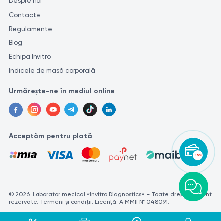
Despre noi
Contacte
Regulamente
Blog
Echipa Invitro
Indicele de masă corporală
Urmărește-ne în mediul online
Acceptăm pentru plată
-15%
© 2026. Laborator medical «Invitro Diagnostics». - Toate drepturile sunt
rezervate. Termeni și condiții. Licență: A MMII № 048091.