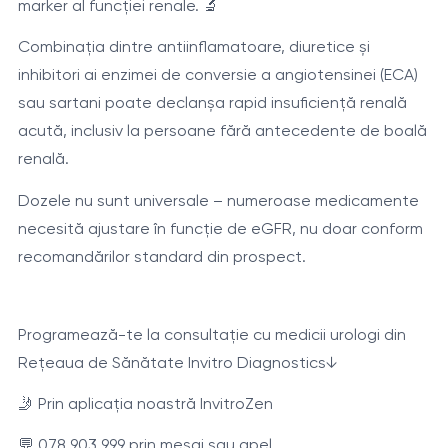
marker al funcției renale. 🔬
Combinația dintre antiinflamatoare, diuretice și
inhibitori ai enzimei de conversie a angiotensinei (ECA)
sau sartani poate declanșa rapid insuficiență renală
acută, inclusiv la persoane fără antecedente de boală
renală.
Dozele nu sunt universale – numeroase medicamente
necesită ajustare în funcție de eGFR, nu doar conform
recomandărilor standard din prospect.
Programează-te la consultație cu medicii urologi din
Rețeaua de Sănătate Invitro Diagnostics↓
🤳 Prin aplicația noastră InvitroZen
💬 078 903 999 prin mesaj sau apel