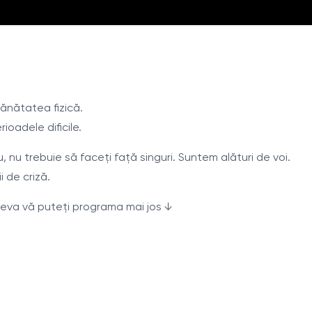
sănătatea fizică.
ioadele dificile.
nu trebuie să faceți față singuri. Suntem alături de voi.
i de criză.
sieva vă puteți programa mai jos ↓