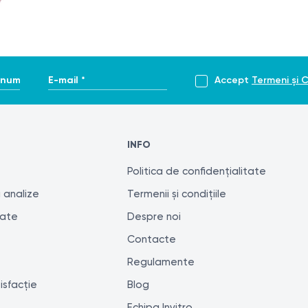
enume *
E-mail *
Accept
Termeni și C
INFO
Politica de confidențialitate
 analize
Termenii și condițiile
tate
Despre noi
Contacte
Regulamente
isfacție
Blog
Echipa Invitro