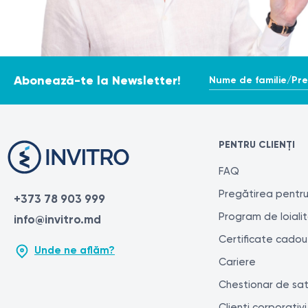
Nume de familie/Pr
Abonează-te la Newsletter!
PENTRU CLIENȚI
FAQ
Pregătirea pentru
+373 78 903 999
Program de loiali
info@invitro.md
Certificate cadou
Unde ne aflăm?
Cariere
Chestionar de sat
Clienți corporativi