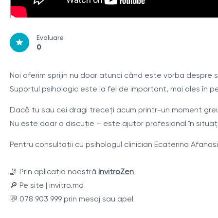
Evaluare
0
Noi oferim sprijin nu doar atunci când este vorba despre 
Suportul psihologic este la fel de important, mai ales în per
Dacă tu sau cei dragi treceți acum printr-un moment greu, 
Nu este doar o discuție – este ajutor profesional în situați
Pentru consultații cu psihologul clinician Ecaterina Afana
🤳 Prin aplicația noastră
InvitroZen
🔎 Pe site | invitro.md
💬 078 903 999 prin mesaj sau apel