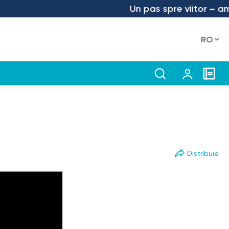
Un pas spre viitor – am lan
RO
Distribuie