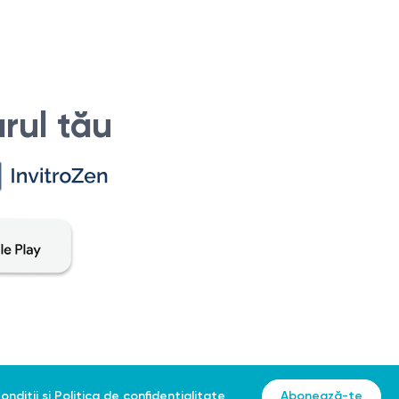
rul tău
ondiții
și
Politica de confidențialitate
Abonează-te