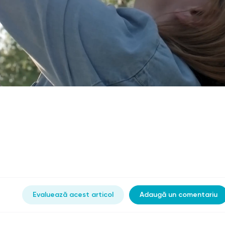
Evaluează acest articol
Adaugă un comentariu