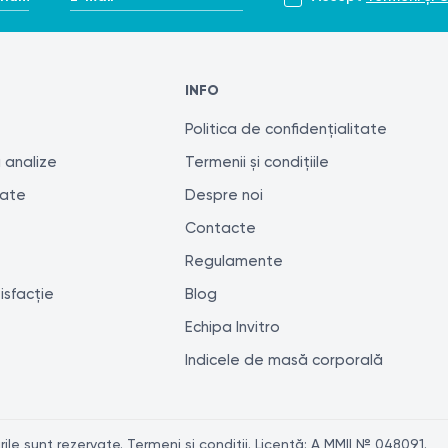
INFO
Politica de confidențialitate
 analize
Termenii și condițiile
tate
Despre noi
Contacte
Regulamente
isfacție
Blog
Echipa Invitro
Indicele de masă corporală
le sunt rezervate. Termeni și condiții. Licență: A MMII № 048091.