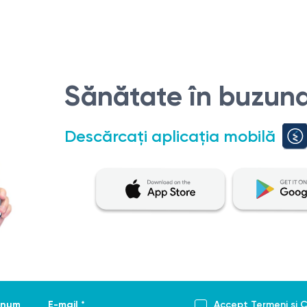
Sănătate în buzuna
Descărcați aplicația mobilă
enume *
E-mail *
Accept
Termeni și C