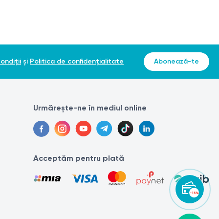
ondiții
și
Politica de confidențialitate
Abonează-te
Urmărește-ne în mediul online
Acceptăm pentru plată
-15%