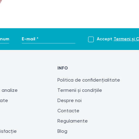
enume *
E-mail *
Accept
Termeni și C
INFO
Politica de confidențialitate
 analize
Termenii și condițiile
tate
Despre noi
Contacte
Regulamente
isfacție
Blog