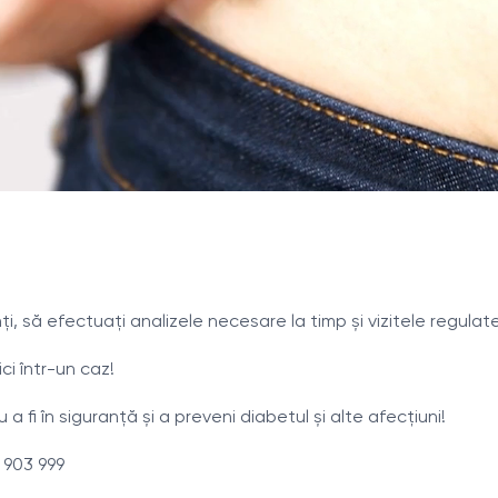
i, să efectuați analizele necesare la timp și vizitele regulat
ci într-un caz!
a fi în siguranță și a preveni diabetul și alte afecțiuni!
 903 999