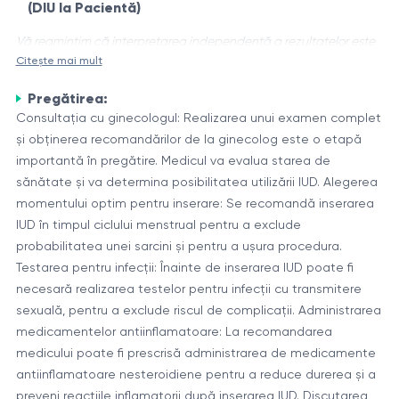
(DIU la Pacientă)
Vă reamintim că interpretarea independentă a rezultatelor este
Citește mai mult
inacceptabilă; informațiile de mai jos sunt doar cu caracter
informativ.
Pregătirea:
Dispozitivul intrauterin hormonal (DIU) este o metodă de
Consultația cu ginecologul: Realizarea unui examen complet
contracepție foarte eficientă și reversibilă. Este un dispozitiv
și obținerea recomandărilor de la ginecolog este o etapă
mic și flexibil în formă de "T" care este introdus în cavitatea
importantă în pregătire. Medicul va evalua starea de
uterină de către un profesionist medical calificat. În funcție
sănătate și va determina posibilitatea utilizării IUD. Alegerea
Principiul de funcționare al DIU hormonal
de tipul de DIU, acesta poate conține hormoni (progestin)
momentului optim pentru inserare: Se recomandă inserarea
DIU hormonal eliberează o cantitate mică de hormon sintetic
sau nu.
IUD în timpul ciclului menstrual pentru a exclude
progestin direct în uter. Progestinul are următoarele efecte,
probabilitatea unei sarcini și pentru a ușura procedura.
care împiedică sarcina:
Testarea pentru infecții: Înainte de inserarea IUD poate fi
necesară realizarea testelor pentru infecții cu transmitere
Modifică compoziția mucusului cervical, îngreunând
sexuală, pentru a exclude riscul de complicații. Administrarea
înaintarea spermatozoizilor.
medicamentelor antiinflamatoare: La recomandarea
Provoacă subțierea mucoasei uterine, împiedicând
medicului poate fi prescrisă administrarea de medicamente
implantarea ovulului fertilizat.
DIU hormonal oferă protecție sigură împotriva sarcinii
antiinflamatoare nesteroidiene pentru a reduce durerea și a
Poate suprima ovulația (eliberarea ovulului) la unele
nedorite pentru o perioadă de 3 până la 5 ani, în funcție de
preveni reacțiile inflamatorii după inserarea IUD. Discutarea