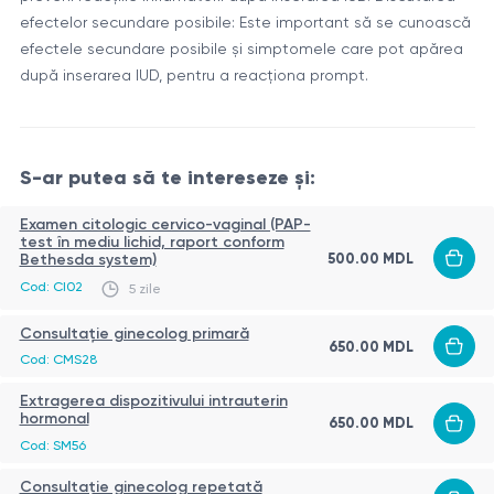
femei.
tipul de DIU.
efectelor secundare posibile: Este important să se cunoască
efectele secundare posibile și simptomele care pot apărea
Component
Descriere
după inserarea IUD, pentru a reacționa prompt.
Confecționat din plastic flexibil, conține un
Corpul DIU
rezervor cu hormon progestin.
Bucla
Asigură fixarea DIU în cavitatea uterină.
verticală
S-ar putea să te intereseze și:
Permit verificarea poziției DIU și îndepărtarea
Firele
Examen citologic cervico-vaginal (PAP-
acestuia dacă este necesar.
test în mediu lichid, raport conform
500.00 MDL
Bethesda system)
Introducerea DIU hormonal este efectuată de un profesionist
Cod: CI02
5 zile
medical calificat în condiții sterile. În general, procedura este
rapidă și nedureroasă, dar unele femei pot resimți un
Consultație ginecolog primară
650.00 MDL
disconfort ușor.
Rolul introducerii dispozitivului intrauterin hormonal
Cod: CMS28
DIU hormonal este o metodă eficientă de contracepție
Extragerea dispozitivului intrauterin
hormonal
650.00 MDL
reversibilă pentru femei. Rolul său principal constă în
Cod: SM56
prevenirea sarcinii nedorite prin eliberarea unei cantități mici
de hormon sintetic (levonorgestrel) direct în cavitatea
Consultație ginecolog repetată
Indicații pentru introducerea dispozitivului intrauterin