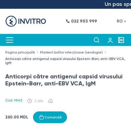
Un pas spre 
022 903 999
RO
Pagina principală
Markerii bolilor infecțioase (serologie)
Anticorpi către antigenul capsid virusului Epstein-Barr, anti-EBV VCA,
IgM
Anticorpi către antigenul capsid virusului
Epstein-Barr, anti-EBV VCA, IgM
Cod: MI45
2 zile
260.00 MDL
Comandă