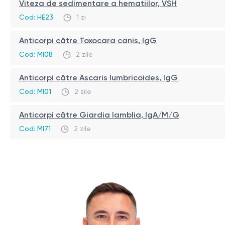
evaluarea suplimentară a virulenței tulpinilor
H. pylori
Se recoltează sânge venos în condiții standard de labora
Viteza de sedimentare a hematiilor, VSH
Cod: HE23
1 zi
Metodă de investigare
Anticorpi către Toxocara canis, IgG
Test imunoenzimatic (ELISA).
Cod: MI08
2 zile
Anticorpi către Ascaris lumbricoides, IgG
Cod: MI01
2 zile
Anticorpi către Giardia lamblia, IgA/M/G
Cod: MI71
2 zile