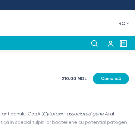
RO
210.00 MDL
Comandă
a antigenului CagA (
Cytotoxin-associated gene A
) al
tică în special tulpinilor bacteriene cu potențial patogen