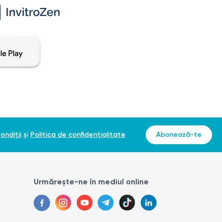
ondiții
și
Politica de confidențialitate
Abonează-te
Urmărește-ne în mediul online