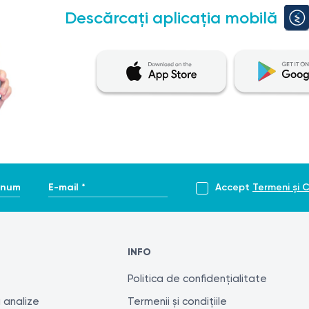
Descărcați aplicația mobilă
enume *
E-mail *
Accept
Termeni și C
INFO
Politica de confidențialitate
 analize
Termenii și condițiile