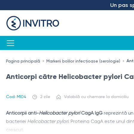
Un pas spre 
Ant
Pagina principală
Markerii bolilor infecțioase (serologie)
Anticorpi către Helicobacter pylori C
Cod: MI04
2 zile
Valabilă cu chemare la domiciliu
Anticorpii anti-
Helicobacter pylori
CagA IgG
reprezintă un 
bacteriei
Helicobacter pylori
. Proteina CagA este unul dintr
crescut.