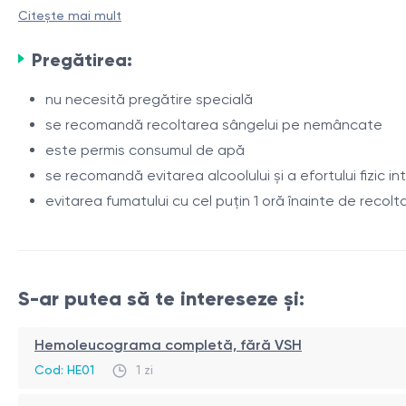
Citește mai mult
Helicobacter pylori
este o bacterie gram-negativă care col
cronică.
H. pylori
este considerată principalul factor etiolog
Pregătirea:
poate fi asociată cu un risc crescut de atrofie gastrică, 
nu necesită pregătire specială
Tulpinile
H. pylori
CagA-pozitive sunt asociate cu inflamație
se recomandă recoltarea sângelui pe nemâncate
CagA indică un răspuns imun față de tulpini bacteriene cu
este permis consumul de apă
se recomandă evitarea alcoolului și a efortului fizic i
Testul este utilizat în diagnosticul complex al afecțiunilor
evitarea fumatului cu cel puțin 1 oră înainte de recolt
virulență bacteriană.
Indicații
suspiciune de infecție cu
Helicobacter pylori
S-ar putea să te intereseze și:
gastrită cronică
ulcer gastric și duodenal
Hemoleucograma completă, fără VSH
simptome dispeptice (durere epigastrică, pirozis, gr
Cod: HE01
1 zi
Procedură
evaluarea complexă a riscului asociat infecției cu
H. p