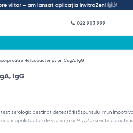
viitor – am lansat aplicația InvitroZen! 🙌🤳
022 903 999
icorpi către Helicobacter pylori CagA, IgG
agA, IgG
test serologic destinat detectării răspunsului imun împotriv
e principalii factori de virulență ai
H. pylori
și este caracteris