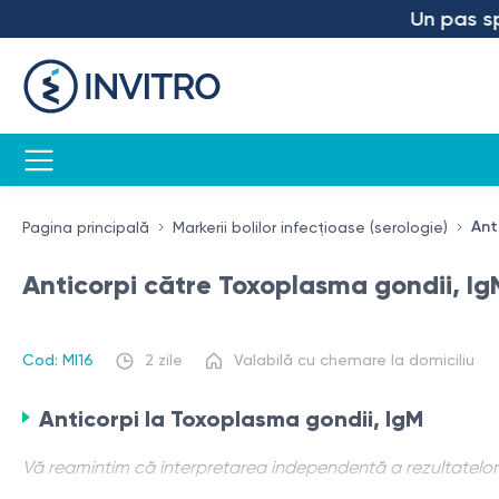
Un pas spre 
Ant
Pagina principală
Markerii bolilor infecțioase (serologie)
Anticorpi către Toxoplasma gondii, Ig
Cod: MI16
2 zile
Valabilă cu chemare la domiciliu
Anticorpi la Toxoplasma gondii, IgM
Vă reamintim că interpretarea independentă a rezultatelor n