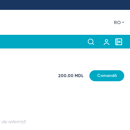
RO
200.00 MDL
Comandă
 de referință