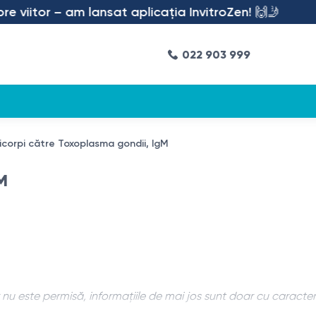
viitor – am lansat aplicația InvitroZen! 🙌🤳
022 903 999
icorpi către Toxoplasma gondii, IgM
M
u este permisă, informațiile de mai jos sunt doar cu caracter