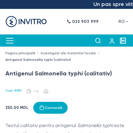
Un pas spre viito
022 903 999
RO
Pagina principală
Investigații ale materiilor fecale
Antigenul Salmonella typhi (calitativ)
Antigenul Salmonella typhi (calitativ)
Cod: IM81
1 zi
350.00 MDL
Comandă
Testul calitativ pentru antigenul
Salmonella typhi
este