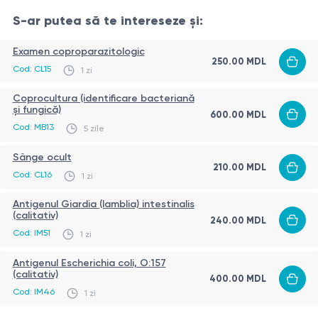
consideră necesar monitorizarea stării p
S-ar putea să te intereseze și:
Examen coproparazitologic
250.00 MDL
Cod: CL15
1 zi
Coprocultura (identificare bacteriană
și fungică)
600.00 MDL
Cod: MB13
5 zile
Sânge ocult
210.00 MDL
Cod: CL16
1 zi
Antigenul Giardia (lamblia) intestinalis
(calitativ)
240.00 MDL
Cod: IM51
1 zi
Antigenul Escherichia coli, O:157
(calitativ)
400.00 MDL
Cod: IM46
1 zi