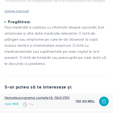
Vă reamintim că interpretarea de sine stătătoare a rezultatelor
nu este permisă, informațiile de mai jos sunt doar cu caracter
Citește mai mult
informativ
Pregătirea:
Consultația primară la pediatru este o etapă importantă în
Fișa medicală a copilului cu informații despre vaccinări, boli
asigurarea sănătății și bunăstării copilului. În timpul acestei
anterioare și alte date medicale relevante. O listă de
consultații, medicul pediatru efectuează o examinare și
plângeri sau simptome pe care le-ați observat la copil,
evaluare completă a stării de sănătate a copilului, precum și
Aspectele principale ale consultației primare la pediatru
inclusiv durata și intensitatea acestora. O listă cu
colectează informații despre istoricul medical, dezvoltarea și
În timpul consultației primare, pediatrul acordă atenție
medicamentele sau suplimentele pe care copilul le ia în
stilul de viață al acestuia.
următoarelor aspecte:
prezent. O listă de întrebări sau preocupări pe care doriți să
le discutați cu pediatrul.
Istoricul medical al copilului, inclusiv informații despre
sarcina și nașterea mamei, vaccinări și bolile suferite.
Dezvoltarea fizică a copilului, inclusiv măsurarea înălțimii,
greutății, circumferinței capului și evaluarea indicatorilor
S-ar putea să te intereseze și:
Pediatrul efectuează și un examen fizic al copilului, acordând
principali ai activității vitale.
atenție diferitelor sisteme ale organismului, cum ar fi sistemul
Evaluarea dezvoltării psihomotorii a copilului în funcție de
Hemoleucograma completă, fără VSH
cardiovascular, respirator, digestiv etc.
130.00 MDL
vârsta acestuia.
Cod: HE01
1 zi
Discutarea problemelor legate de alimentație, somn,
Aspect
Descriere