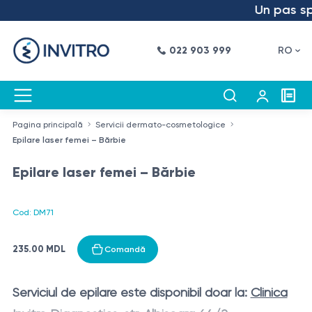
Un pas spre
022 903 999
RO
Pagina principală
Servicii dermato-cosmetologice
Epilare laser femei – Bărbie
Epilare laser femei – Bărbie
Cod: DM71
235.00 MDL
Comandă
Serviciul de epilare este disponibil
doar la:
Clinica