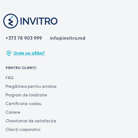
Surse:
https://dekalaser.com/products/again-pro-plus/
https://www.ncbi.nlm.nih.gov/books/NBK507861/
+373 78 903 999
info@invitro.md
https://www.webmd.com/beauty/laser-hair-removal
https://en.wikipedia.org/wiki/Laser_hair_removal
Unde ne aflăm?
PENTRU CLIENȚI
FAQ
Pregătirea pentru analize
Program de loialitate
Certificate cadou
Cariere
Chestionar de satisfacție
Clienți corporativi