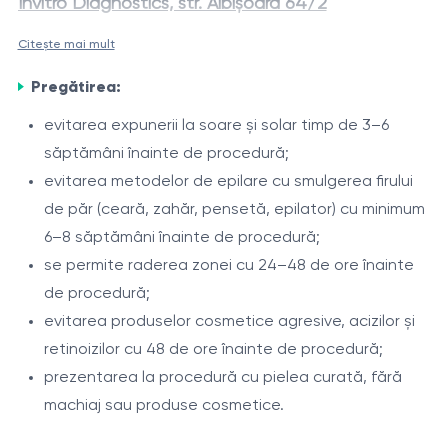
Invitro Diagnostics, str. Albișoara 64/2
Citește mai mult
Epilarea laser a bărbiei
este o procedură modernă
Zona bărbiei este o zonă dependentă hormonal, de
destinată reducerii creșterii firelor de păr nedorite în
Pregătirea:
aceea creșterea părului poate fi influențată de
zona inferioară a feței. Procedura este efectuată cu
particularitățile individuale ale organismului și de
evitarea expunerii la soare și solar timp de 3–6
laserul Alexandrite DEKA Again Pro Plus (755 nm) și
echilibrul hormonal.
săptămâni înainte de procedură;
Laserul Alexandrite de 755 nm acționează eficient
sistemul de răcire cu aer Zimmer Cryo, ceea ce asigură
evitarea metodelor de epilare cu smulgerea firului
asupra firelor fine și medii, contribuind la reducerea
o acțiune precisă asupra foliculilor piloși și confort în
de păr (ceară, zahăr, pensetă, epilator) cu minimum
treptată a creșterii acestora și la îmbunătățirea
timpul tratamentului.
6–8 săptămâni înainte de procedură;
aspectului pielii în această zonă.
Indicații
se permite raderea zonei cu 24–48 de ore înainte
de procedură;
păr nedorit în zona bărbiei;
evitarea produselor cosmetice agresive, acizilor și
tendință la fire de păr încarnate;
retinoizilor cu 48 de ore înainte de procedură;
iritații după bărbierit sau epilare;
prezentarea la procedură cu pielea curată, fără
hipertricoză;
Procedura
machiaj sau produse cosmetice.
hirsutism (după evaluare medicală).
evaluarea fototipului pielii și a caracteristicilor