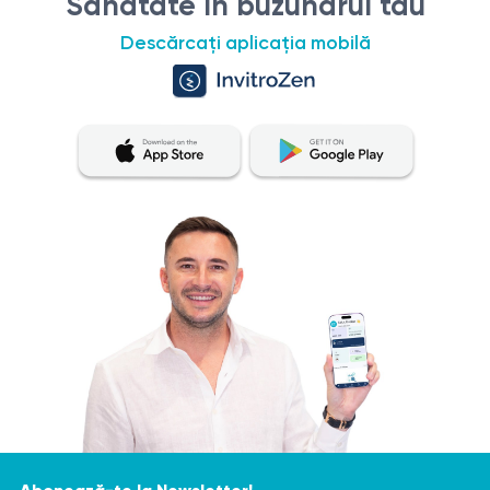
Sănătate în buzunarul tău
(la recomandarea medicului);
răcirea pielii la nevoie;
Descărcați aplicația mobilă
diabet zaharat în stadiu decompensat.
utilizarea produselor calmante și hidratante;
evitarea apei fierbinți 24 ore;
evitarea acizilor și retinoizilor 2–3 zile;
evitarea traumatizării zonei tratate;
Surse:
utilizarea SPF 50 pe zonele expuse;
evitarea soarelui și solarului minimum 2 săptămâni.
https://dekalaser.com/products/again-pro-plus/
https://www.ncbi.nlm.nih.gov/books/NBK507861/
https://www.webmd.com/beauty/laser-hair-removal
https://en.wikipedia.org/wiki/Laser_hair_removal