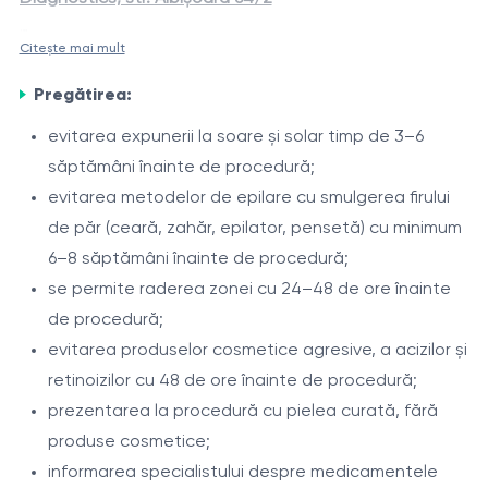
Citește mai mult
Epilarea laser a coapselor
este o procedură modernă,
Creșterea firelor de păr în zona coapselor poate fi
destinată reducerii creșterii firelor de păr nedorite în
Pregătirea:
influențată de particularități individuale și factori
zona coapselor (față și/sau spate). Procedura este
hormonali. Laserul Alexandrite de 755 nm acționează
evitarea expunerii la soare și solar timp de 3–6
efectuată cu laserul Alexandrite DEKA Again Pro Plus
eficient asupra firelor pigmentate, contribuind la
săptămâni înainte de procedură;
Indicații
(755 nm) și sistemul de răcire cu aer Zimmer Cryo, ceea
reducerea treptată a acestora și la îmbunătățirea
evitarea metodelor de epilare cu smulgerea firului
ce asigură o acțiune precisă asupra foliculilor piloși și
păr nedorit pe coapse;
aspectului pielii.
de păr (ceară, zahăr, epilator, pensetă) cu minimum
confort în timpul tratamentului.
tendință la iritații după ras sau epilare;
6–8 săptămâni înainte de procedură;
fire de păr încarnate;
se permite raderea zonei cu 24–48 de ore înainte
hipertricoză.
de procedură;
Procedura
evitarea produselor cosmetice agresive, a acizilor și
evaluarea fototipului pielii și a caracteristicilor
retinoizilor cu 48 de ore înainte de procedură;
părului;
prezentarea la procedură cu pielea curată, fără
selectarea parametrilor laserului;
produse cosmetice;
tratarea zonei coapselor;
informarea specialistului despre medicamentele
Intervale între ședințe