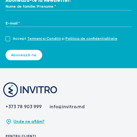
Abonează-te la Newsletter!
Nume de familie/Prenume *
E-mail *
Accept
Termeni și Condiții
și
Politica de confidențialitate
Abonează-te
+373 78 903 999
info@invitro.md
Unde ne aflăm?
PENTRU CLIENȚI