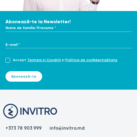
https://www.ncbi.nlm.nih.gov/books/NBK507861/
https://www.webmd.com/beauty/laser-hair-removal
https://en.wikipedia.org/wiki/Laser_hair_removal
Abonează-te la Newsletter!
Nume de familie/Prenume *
E-mail *
Accept
Termeni și Condiții
și
Politica de confidențialitate
Abonează-te
+373 78 903 999
info@invitro.md