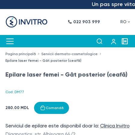
Un pas spre viitor
022 903 999
RO
Pagina principală
Servicii dermato-cosmetologice
Epilare laser femei - Gât posterior (ceafă)
Epilare laser femei - Gât posterior (ceafă)
Cod: DM77
280.00 MDL
Comandă
Serviciul de epilare este disponibil doar la:
Clinica Invitro
Diagnostics, str. Albișoara 64/2