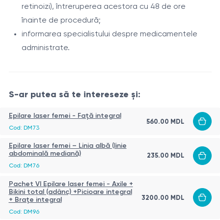
răcirea pielii cu sistemul Zimmer Cryo în timpul
retinoizi), întreruperea acestora cu 48 de ore
interval recomandat - 6–8 săptămâni;
procedurii;
înainte de procedură;
intervalele pot fi ajustate individual;
aplicarea unui produs calmant după procedură.
informarea specialistului despre medicamentele
în medie sunt necesare 6–10 ședințe;
administrate.
ședințele de întreținere se efectuează la nevoie.
Contraindicații
sarcina (contraindicație relativă);
S-ar putea să te intereseze și:
infecții cutanate active;
inflamații, leziuni sau iritații ale pielii în zona tratată;
Epilare laser femei - Față integral
560.00 MDL
expunere recentă la soare sau autobronzant;
Cod: DM73
Îngrijire după procedură
fotosensibilitate (inclusiv medicamentoasă);
Epilare laser femei – Linia albă (linie
Reacții normale:
leziuni pigmentare suspecte;
abdominală mediană)
235.00 MDL
cancer de piele în zona de tratament;
Cod: DM76
roșeață 1–2 zile;
tendință la cicatrizare cheloidă;
sensibilitate ușoară sau ușoară umflare până la 24
Pachet VI Epilare laser femei - Axile +
Bikini total (adânc) +Picioare integral
boli cronice decompensate;
ore.
3200.00 MDL
+ Brațe integral
epilepsie (forma fotosensibilă);
Cod: DM96
Recomandări:
tratament cu retinoizi sistemici în ultimele 6–12 luni