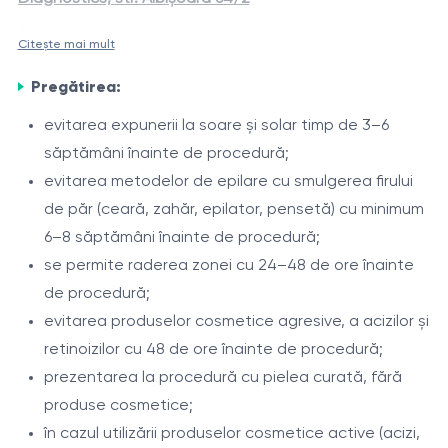
Citește mai mult
Epilarea laser a zonei gâtului posterior (ceafă)
este o
Creșterea firelor de păr în această zonă poate fi
procedură modernă, destinată reducerii creșterii firelor
Pregătirea:
determinată de particularități individuale și factori
de păr nedorite în zona din spatele gâtului și a liniei de
hormonali. Laserul Alexandrite de 755 nm acționează
evitarea expunerii la soare și solar timp de 3–6
implantare a părului. Procedura este efectuată cu
eficient asupra firelor pigmentate, contribuind la
săptămâni înainte de procedură;
Indicații
laserul Alexandrite DEKA Again Pro Plus (755 nm) și
reducerea treptată a acestora și la îmbunătățirea
evitarea metodelor de epilare cu smulgerea firului
sistemul de răcire cu aer Zimmer Cryo, ceea ce asigură
păr nedorit în zona gâtului posterior;
aspectului pielii.
de păr (ceară, zahăr, epilator, pensetă) cu minimum
o acțiune precisă asupra foliculilor piloși și confort în
corectarea liniei de implantare a părului;
6–8 săptămâni înainte de procedură;
timpul tratamentului.
iritații după ras sau epilare;
se permite raderea zonei cu 24–48 de ore înainte
fire de păr încarnate;
de procedură;
Procedura
hipertricoză.
evitarea produselor cosmetice agresive, a acizilor și
evaluarea fototipului pielii și a caracteristicilor
retinoizilor cu 48 de ore înainte de procedură;
părului;
prezentarea la procedură cu pielea curată, fără
selectarea parametrilor laserului;
produse cosmetice;
tratarea zonei gâtului posterior;
în cazul utilizării produselor cosmetice active (acizi,
Intervale între ședințe