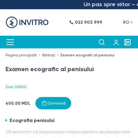
Un pas spre viitor – a
022 903 999
RO
Pagina principală
Bărbați
Examen ecografic al penisului
Examen ecografic al penisului
Cod: USG10
400.00 MDL
Comandă
Ecografia penisului
Vă reamintim că interpretarea independentă a rezultatelor este