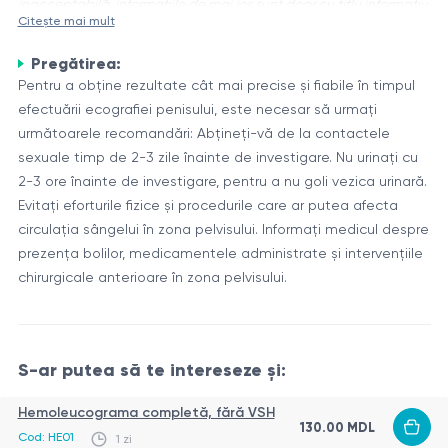
inacceptabilă, informațiile de mai jos sunt doar cu titlu informativ.
Citește mai mult
Ecografia penisului este un instrument important de
Pregătirea:
diagnostic care se folosește pentru vizualizarea anatomiei și
Pentru a obține rezultate cât mai precise și fiabile în timpul
evaluarea stării acestui organ. Permite medicilor să
efectuării ecografiei penisului, este necesar să urmați
detecteze diferite patologii și anomalii, inclusiv varicocel,
Anatomia penisului
următoarele recomandări: Abțineți-vă de la contactele
boala Peyronie, disfuncția erectilă, tumori și alte afecțiuni.
Penisul este format din trei structuri cilindrice numite corpuri
sexuale timp de 2-3 zile înainte de investigare. Nu urinați cu
cavernoase. Două dintre ele sunt situate lateral și se numesc
2-3 ore înainte de investigare, pentru a nu goli vezica urinară.
corpuri cavernoase dorsale, iar al treilea, numit corpul
Evitați eforturile fizice și procedurile care ar putea afecta
spongios, este situat inferior și înconjoară uretra. Aceste
circulația sângelui în zona pelvisului. Informați medicul despre
Tabloul 1: Principalele structuri ale penisului
corpuri sunt formate din țesut spongios, capabil să se umple
prezența bolilor, medicamentele administrate și intervențiile
cu sânge în timpul erecției.
chirurgicale anterioare în zona pelvisului.
Structura
Descriere
Corpuri
Structuri cilindrice dorsale, care se umplu cu
cavernoase
sânge în timpul erecției
Corpul
S-ar putea să te intereseze și:
Structură ventrală care înconjoară uretra
spongios
Gland
Partea îngroșată la capătul penisului
Hemoleucograma completă, fără VSH
130.00 MDL
Cod: HE01
1 zi
În timpul ecografiei, medicul poate evalua structura și fluxul