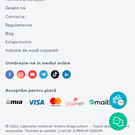
Despre noi
Contacte
Regulamente
Blog
Echipa Invitro
Indicele de masă corporală
Urmărește-ne în mediul online
Acceptăm pentru plată
-15%
© 2026. Laborator medical «Invitro Diagnostics». - Toate drepturile sunt
rezervate. Termeni și condiții. Licență: A MMII № 048091.