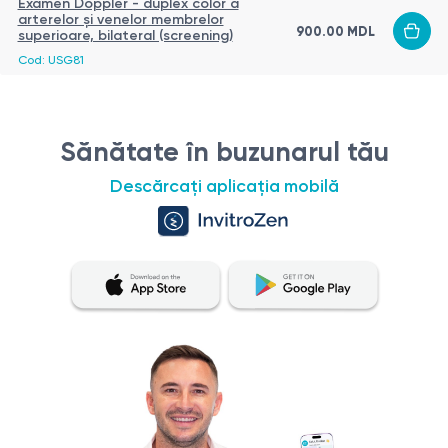
Examen Doppler - duplex color a
arterelor și venelor membrelor
900.00 MDL
superioare, bilateral (screening)
Cod: USG81
Sănătate în buzunarul tău
Descărcați aplicația mobilă