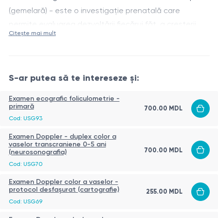
(gemelară) - este o investigație prenatală care
permite evaluarea dezvoltării fiecărui făt, a creșterii,
Citește mai mult
poziției, cantității de lichid amniotic și a stării placentei,
Acest serviciu este disponibil doar în or. Hîncești.
precum și identificarea eventualelor complicații
specifice sarcinii gemelare.
S-ar putea să te intereseze și:
Examen ecografic foliculometrie -
primară
700.00 MDL
Cod: USG93
Examen Doppler - duplex color a
vaselor transcraniene 0-5 ani
700.00 MDL
(neurosonografia)
Cod: USG70
Examen Doppler color a vaselor -
protocol desfașurat (cartografie)
255.00 MDL
Cod: USG69