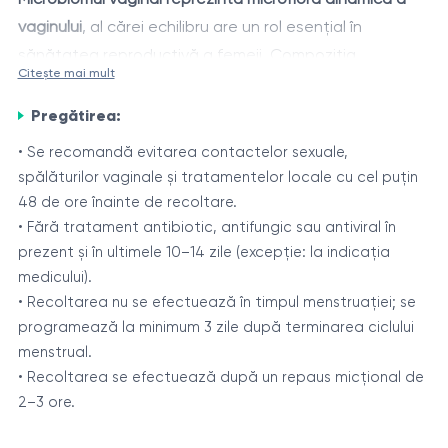
vaginului
, al cărei echilibru are un rol esențial în
sănătatea reproductivă a femeii. Compoziția
Citește mai mult
microbiotei se modifică de-a lungul vieții sub influența
Aceste modificări au loc în toate etapele vieții — din
ciclului menstrual, sarcinii, variațiilor hormonale,
Pregătirea:
copilărie și pubertate până în sarcină și menopauză. În
stresului, stilului de viață, alimentației și administrării
mod fiziologic, microbiomul este dominat de lactobacili,
• Se recomandă evitarea contactelor sexuale,
anumitor medicamente, inclusiv a antibioticelor.
spălăturilor vaginale și tratamentelor locale cu cel puțin
iar proporția microorganismelor condiționat patogene
Scăderea florei normale sub aproximativ 80% conduce
48 de ore înainte de recoltare.
rămâne redusă.
la disbioză
, care poate determina diferite dezechilibre
• Fără tratament antibiotic, antifungic sau antiviral în
clinice: vaginoză bacteriană, vaginită aerobă,
prezent și în ultimele 10–14 zile (excepție: la indicația
candidoză vulvovaginală sau alte forme de perturbare
medicului).
Disbioza vaginală este asociată cu un risc crescut de
• Recoltarea nu se efectuează în timpul menstruației; se
a microbiocenozei vaginale.
infecții cu transmitere sexuală, progresia neoplaziei
programează la minimum 3 zile după terminarea ciclului
intraepiteliale cervicale, precum și cu complicații
menstrual.
obstetricale.
• Recoltarea se efectuează după un repaus micțional de
Diagnosticul și corecția la timp a microbiomului vaginal
2–3 ore.
permit restabilirea echilibrului, reducerea riscului de boli
inflamatorii, îmbunătățirea sănătății reproductive și