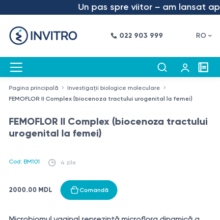
Un pas spre viitor – am lansat aplic
022 903 999
RO
Pagina principală
Investigații biologice moleculare
FEMOFLOR II Complex (biocenoza tractului urogenital la femei)
FEMOFLOR II Complex (biocenoza tractului
urogenital la femei)
Cod: BM101
4 zile
2000.00 MDL
Comandă
Microbiomul vaginal reprezintă microflora dinamică a