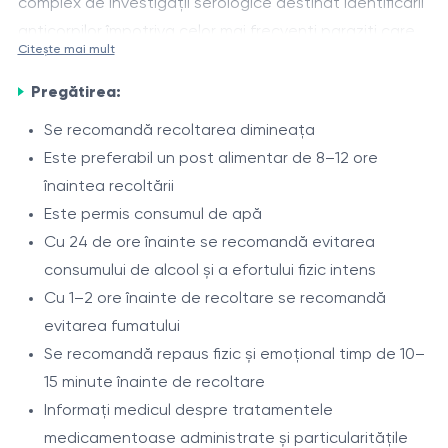
complex de investigații serologice destinat identificării
anticorpilor împotriva celor mai frecvenți paraziți care
Citește mai mult
pot provoca infecții cronice sau cu evoluție
Profilul include determinarea anticorpilor împotriva
asimptomatică.
Pregătirea:
paraziților care pot afecta tractul gastrointestinal,
ficatul, plămânii, musculatura și alte organe.
Se recomandă recoltarea dimineața
Investigația permite evidențierea semnelor unui
Este preferabil un post alimentar de 8–12 ore
Indicații
contact actual sau anterior cu agenți patogeni
înaintea recoltării
Examinare profilactică a adulților
parazitari și poate fi utilizată atât în cadrul controalelor
Este permis consumul de apă
Tulburări digestive persistente sau recurente
profilactice, cât și în situațiile în care există suspiciunea
Cu 24 de ore înainte se recomandă evitarea
Reacții alergice de cauză neprecizată
unei infecții parazitare.
consumului de alcool și a efortului fizic intens
Prurit, erupții cutanate sau urticarie
Cu 1–2 ore înainte de recoltare se recomandă
Metoda de investigare
Oboseală cronică și scăderea capacității de efort
evitarea fumatului
Analiza se efectuează prin metoda imunologică ELISA
fără cauză evidentă
Se recomandă repaus fizic și emoțional timp de 10–
(Enzyme-Linked Immunosorbent Assay), cu
Eozinofilie evidențiată în hemoleucogramă
15 minute înainte de recoltare
determinarea anticorpilor specifici din sângele venos.
Contact frecvent cu animale de companie
Informați medicul despre tratamentele
Consumul de carne, pește insuficient preparate
medicamentoase administrate și particularitățile
Profilul include: