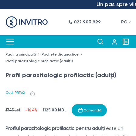
Un pas spre viito
022 903 999
RO
Pagina principală
Pachete diagnostice
Profil parazitologic profilactic (adulți)
Profil parazitologic profilactic (adulți)
Cod: PRF62
1125.00 MDL
1345 Lei
-16.4%
Comandă
Profilul parazitologic profilactic pentru adulți
este un