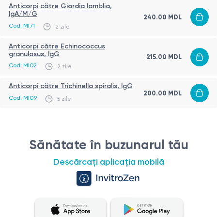
Anticorpi către Giardia lamblia,
IgA/M/G
240.00 MDL
Cod: MI71
2 zile
Anticorpi către Echinococcus
granulosus, IgG
215.00 MDL
Cod: MI02
2 zile
Anticorpi către Trichinella spiralis, IgG
200.00 MDL
Cod: MI09
5 zile
Sănătate în buzunarul tău
Descărcați aplicația mobilă