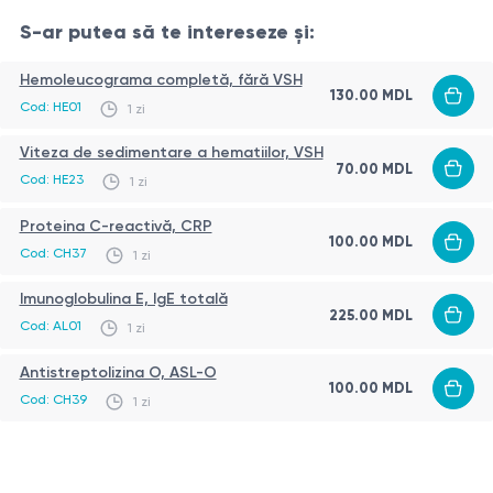
lanceolata
)
S-ar putea să te intereseze și:
Acarian din 
d1
Dermatophagoides pteronyssinus
de casă
Hemoleucograma completă, fără VSH
130.00 MDL
Acarian din 
Cod: HE01
1 zi
d2
Dermatophagoides farinae
de casă
Viteza de sedimentare a hematiilor, VSH
70.00 MDL
e1
Epiteliu/scuame de pisică
Alergen ep
Cod: HE23
1 zi
e2
Epiteliu/scuame de câine
Alergen ep
Proteina C-reactivă, CRP
e3
Epiteliu/păr de cal
Alergen ep
100.00 MDL
Cod: CH37
1 zi
e6
Păr/epiteliu de porcușor de Guineea
Alergen ep
Imunoglobulina E, IgE totală
e82
Epiteliu/păr de iepure
Alergen ep
225.00 MDL
Cod: AL01
1 zi
e84
Epiteliu/păr de hamster
Alergen ep
Antistreptolizina О, ASL-O
Pene și epit
100.00 MDL
es4
Mix de păsări de colivie
Cod: CH39
1 zi
pasăre
Penicillium notatum
/
Penicillium
m1
Mucegai
chrysogenum