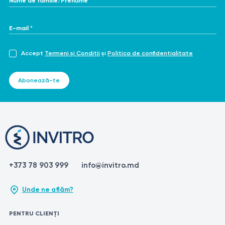
E-mail *
Accept
Termeni și Condiții
și
Politica de confidențialitate
Abonează-te
+373 78 903 999
info@invitro.md
Unde ne aflăm?
PENTRU CLIENȚI