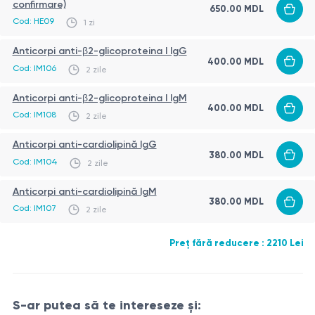
confirmare)
650.00 MDL
răspunsului imun precoce sau activ
Cod: HE09
1 zi
Anticorpi anti-cardiolipină IgG
- marker diagnostic
Anticorpi anti-β2-glicoproteina I IgG
major al APS, asociat cu tromboze și complicații ale
400.00 MDL
Cod: IM106
2 zile
sarcinii
Anticorpi anti-cardiolipină IgM
- marker al activității
Anticorpi anti-β2-glicoproteina I IgM
400.00 MDL
Cod: IM108
imune, utilizat în evaluarea complexă a APS
2 zile
Anticorpi anti-cardiolipină IgG
380.00 MDL
Cod: IM104
2 zile
Anticorpi anti-cardiolipină IgM
380.00 MDL
Cod: IM107
2 zile
Preț fără reducere : 2210 Lei
S-ar putea să te intereseze și: