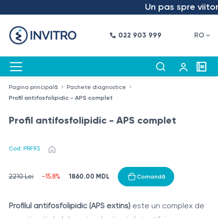
Un pas spre viitor 
022 903 999
RO
Pagina principală
Pachete diagnostice
Profil antifosfolipidic - APS complet
Profil antifosfolipidic - APS complet
Cod: PRF93
1860.00 MDL
2210 Lei
-15.8%
Comandă
Profilul antifosfolipidic (APS extins)
este un complex de