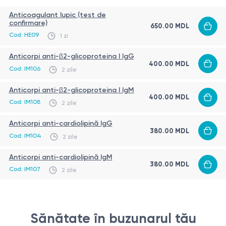
Anticoagulant lupic (test de
confirmare)
650.00 MDL
Cod: HE09
1 zi
Anticorpi anti-β2-glicoproteina I IgG
400.00 MDL
Cod: IM106
2 zile
Anticorpi anti-β2-glicoproteina I IgM
400.00 MDL
Cod: IM108
2 zile
Anticorpi anti-cardiolipină IgG
380.00 MDL
Cod: IM104
2 zile
Anticorpi anti-cardiolipină IgM
380.00 MDL
Cod: IM107
2 zile
Sănătate în buzunarul tău