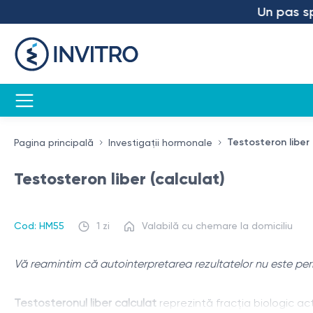
Un pas spre v
Testosteron liber 
Pagina principală
Investigații hormonale
Testosteron liber (calculat)
Cod: HM55
1 zi
Valabilă cu chemare la domiciliu
Vă reamintim că autointerpretarea rezultatelor nu este permi
Testosteronul liber calculat
reprezintă fracția biologic ac