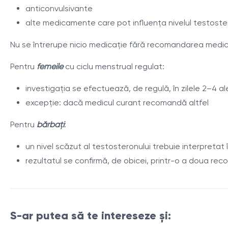
anticonvulsivante
alte medicamente care pot influența nivelul testoste
Surse:
Nu se întrerupe nicio medicație fără recomandarea medicu
https://www.urmc.rochester.edu/encyclopedia/content.as
Pentru
femeile
cu ciclu menstrual regulat:
https://www.medichecks.com/blogs/testosterone/what-s-
https://www.webmd.com/a-to-z-guides/testosterone-te
investigația se efectuează, de regulă, în zilele 2–4 ale
excepție: dacă medicul curant recomandă altfel
Pentru
bărbați
:
IMPORTANT!
Este foarte important de reținut că informațiile din această
un nivel scăzut al testosteronului trebuie interpretat î
să consultați un medic pentru a primi investigațiile necesar
rezultatul se confirmă, de obicei, printr-o a doua rec
evaluare cât mai precisă și consecventă a rezultatelor ana
diferite pot utiliza metode și unități de măsură variate pent
S-ar putea să te intereseze și: