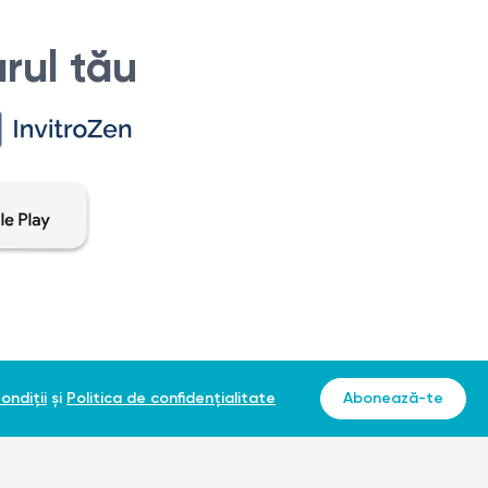
rul tău
ondiții
și
Politica de confidențialitate
Abonează-te