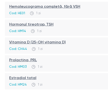
Hemoleucograma completă, fără VSH
Cod: HE01
1 zi
Hormonul tireotrop, TSH
Cod: HM14
1 zi
Vitamina D (25-OH vitamina D)
Cod: CH44
1 zi
Prolactina, PRL
Cod: HM03
1 zi
Estradiol total
Cod: HM24
1 zi