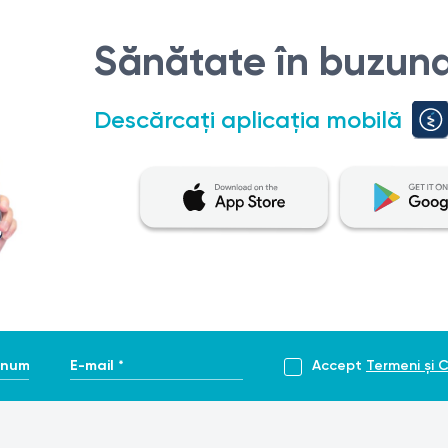
Sănătate în buzuna
Descărcați aplicația mobilă
enume *
E-mail *
Accept
Termeni și C