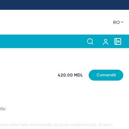
RO
420.00 MDL
Comandă
iv.
ercita efectele hormonale asupra organismului. Acest