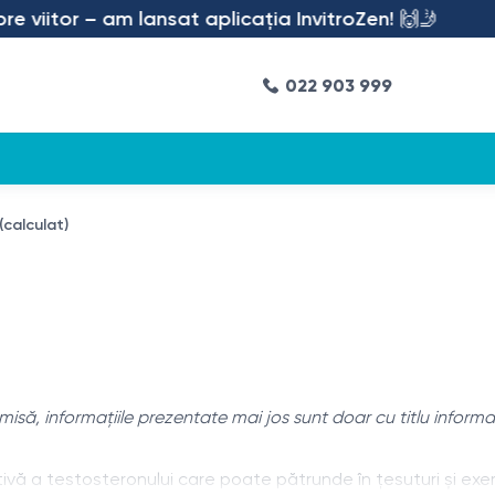
iitor – am lansat aplicația InvitroZen! 🙌🤳
022 903 999
(calculat)
să, informațiile prezentate mai jos sunt doar cu titlu informat
tivă a testosteronului care poate pătrunde în țesuturi și ex