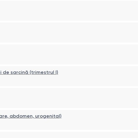
e sarcină (trimestrul I)
mare, abdomen, urogenital)