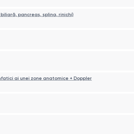
iliară, pancreas, splina, rinichi)
imfatici ai unei zone anatomice + Doppler