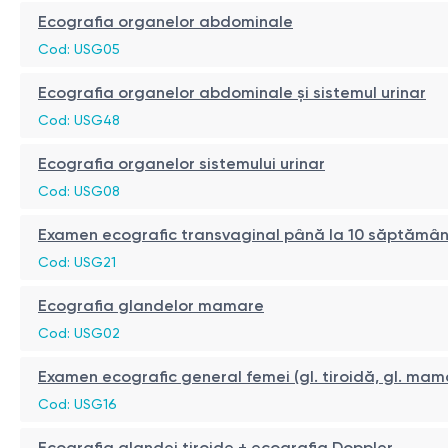
Ecografia organelor abdominale
Cod: USG05
Ecografia organelor abdominale și sistemul urinar
Cod: USG48
Ecografia organelor sistemului urinar
Cod: USG08
Examen ecografic transvaginal până la 10 săptămâni d
Cod: USG21
Ecografia glandelor mamare
Cod: USG02
Examen ecografic general femei (gl. tiroidă, gl. ma
Cod: USG16
Ecografia glandei tiroide + ecografia Doppler