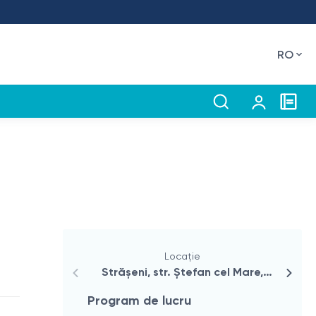
RO
Locație
Strășeni, str. Ștefan cel Mare,
40/D
Program de lucru
Pro