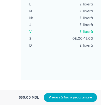
L
Zi liberă
L
M
Zi liberă
M
Mr
Zi liberă
Mr
J
Zi liberă
J
V
Zi liberă
V
S
08:00-12:00
S
D
Zi liberă
D
Cea 
0
550.00 MDL
Vreau să fac o programare