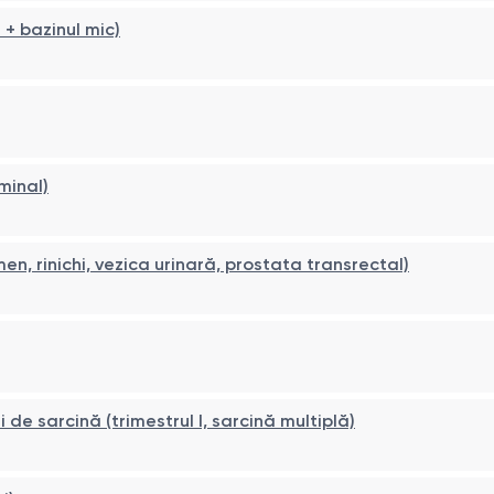
+ bazinul mic)
minal)
n, rinichi, vezica urinară, prostata transrectal)
e sarcină (trimestrul I, sarcină multiplă)