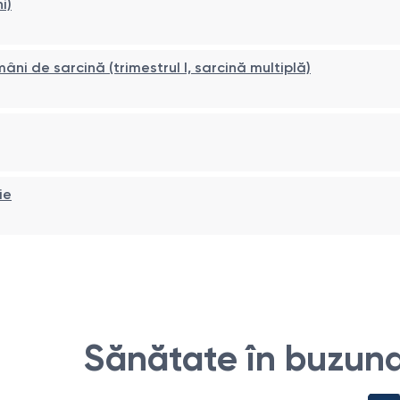
i)
i de sarcină (trimestrul I, sarcină multiplă)
ie
Sănătate în buzuna