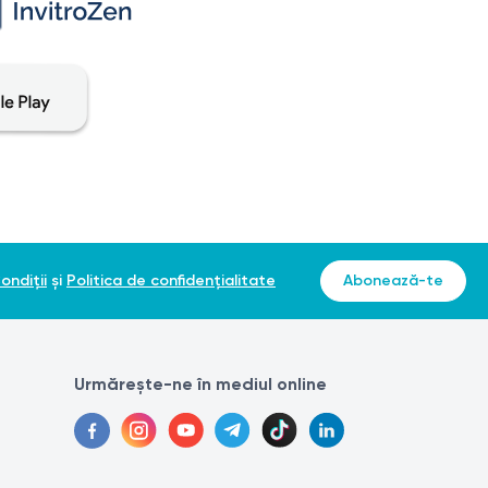
ondiții
și
Politica de confidențialitate
Abonează-te
Urmărește-ne în mediul online