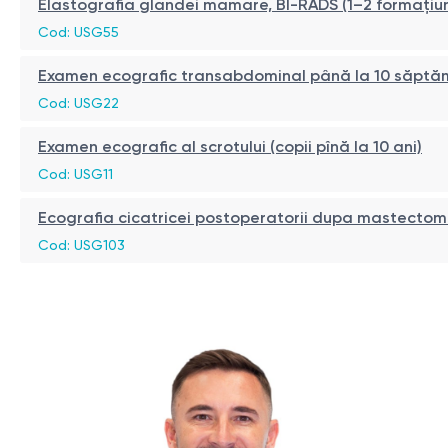
Elastografia glandei mamare, BI-RADS (1–2 formațiun
Cod: USG55
Examen ecografic transabdominal până la 10 săptămân
Cod: USG22
Examen ecografic al scrotului (copii pînă la 10 ani)
Cod: USG11
Ecografia cicatricei postoperatorii dupa mastectom
Cod: USG103