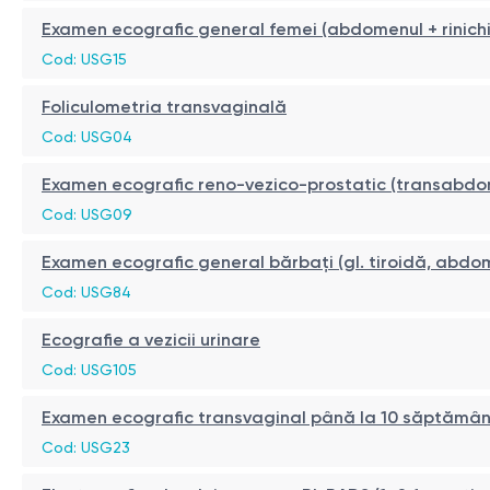
Examen ecografic general femei (abdomenul + rinichi 
Cod: USG15
Foliculometria transvaginală
Cod: USG04
Examen ecografic reno-vezico-prostatic (transabdo
Cod: USG09
Examen ecografic general bărbați (gl. tiroidă, abdome
Cod: USG84
Ecografie a vezicii urinare
Cod: USG105
Examen ecografic transvaginal până la 10 săptămâni d
Cod: USG23