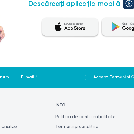
Descărcați aplicația mobilă
enume *
E-mail *
Accept
Termeni și C
INFO
Politica de confidențialitate
 analize
Termenii și condițiile